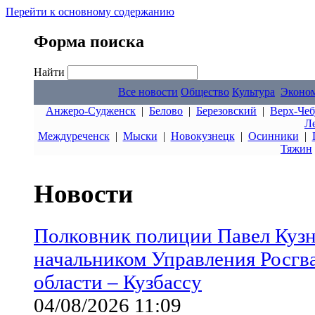
Перейти к основному содержанию
Форма поиска
Найти
Все новости
Общество
Культура
Эконо
Анжеро-Судженск
|
Белово
|
Березовский
|
Верх-Чеб
Л
Междуреченск
|
Мыски
|
Новокузнецк
|
Осинники
|
Тяжин
Новости
Полковник полиции Павел Кузн
начальником Управления Росгв
области – Кузбассу
04/08/2026 11:09