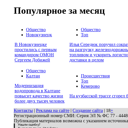
Популярное за месяц
Общество
Общество
Новокузнецк
Топ
В Новокузнецке
Илья Середюк поручил сокра
простились с первым
на разгрузку железнодорожны
командиром ОМОН
топливом и ускорить логисти
Сергеем Добижей
доставки в целом
Общество
Калтан
Происшествия
Топ
Модернизация
Кемерово
водопровода в Калтане
повысит качество жизни
На кузбасской трассе сгорел 
более двух тысяч человек
Контакты
|
Реклама на сайте
|
Создание сайта
| 18
+
Регистрационный номер СМИ: Серия ЭЛ № ФС 77 - 44486 
Публикация материалов возможна с указанием источник