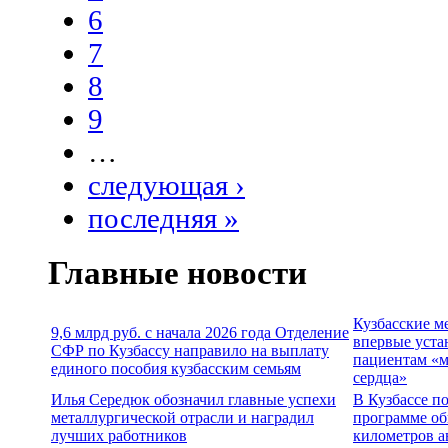
6
7
8
9
…
следующая ›
последняя »
Главные новости
Кузбасские м
9,6 млрд руб. с начала 2026 года Отделение
впервые уста
СФР по Кузбассу направило на выплату
пациентам «м
единого пособия кузбасским семьям
сердца»
Илья Середюк обозначил главные успехи
В Кузбассе п
металлургической отрасли и наградил
программе об
лучших работников
километров а