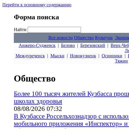
Перейти к основному содержанию
Форма поиска
Найти
Все новости
Общество
Культура
Эконо
Анжеро-Судженск
|
Белово
|
Березовский
|
Верх-Чеб
Л
Междуреченск
|
Мыски
|
Новокузнецк
|
Осинники
|
Тяжин
Общество
Более 100 тысяч жителей Кузбасса прош
школах здоровья
08/08/2026 07:32
В Кузбассе Россельхознадзор с использ
мобильного приложения «Инспектор» 