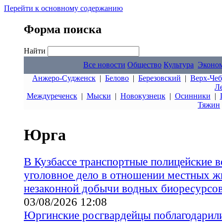
Перейти к основному содержанию
Форма поиска
Найти
Все новости
Общество
Культура
Эконо
Анжеро-Судженск
|
Белово
|
Березовский
|
Верх-Чеб
Л
Междуреченск
|
Мыски
|
Новокузнецк
|
Осинники
|
Тяжин
Юрга
В Кузбассе транспортные полицейские 
уголовное дело в отношении местных ж
незаконной добычи водных биоресурсо
03/08/2026 12:08
Юргинские росгвардейцы поблагодарили