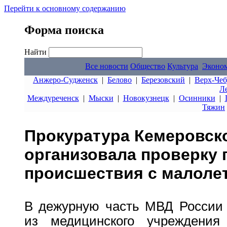
Перейти к основному содержанию
Форма поиска
Найти
Все новости
Общество
Культура
Эконо
Анжеро-Судженск
|
Белово
|
Березовский
|
Верх-Чеб
Л
Междуреченск
|
Мыски
|
Новокузнецк
|
Осинники
|
Тяжин
Прокуратура Кемеровско
организовала проверку 
происшествия с малоле
В дежурную часть МВД России 
из медицинского учреждения