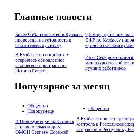
Главные новости
Более 95% теплосетей в Кузбассе
9,6 млрд руб. с начала
проверены на готовность к
СФР по Кузбассу напра
отопительному сезону
единого пособия кузба
В Кузбассе по нацпроекту
Илья Середюк обозначи
открылось обновленное
металлургической отра
творческое пространство
лучших работников
«КнигоТворец»
Популярное за месяц
Общество
Общество
Новокузнецк
В Кузбассе новые партии р
В Новокузнецке простились
контроль в Россельхознадзо
с первым командиром
отправкой в Республику Бе
ОМОН Сергеем Добижей