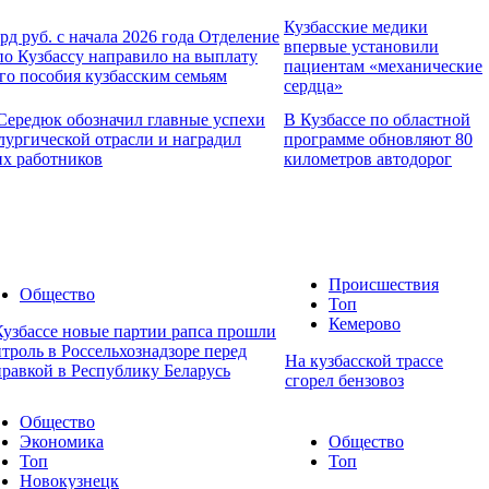
Кузбасские медики
лрд руб. с начала 2026 года Отделение
впервые установили
о Кузбассу направило на выплату
пациентам «механические
го пособия кузбасским семьям
сердца»
Середюк обозначил главные успехи
В Кузбассе по областной
лургической отрасли и наградил
программе обновляют 80
х работников
километров автодорог
Происшествия
Общество
Топ
Кемерово
Кузбассе новые партии рапса прошли
троль в Россельхознадзоре перед
На кузбасской трассе
правкой в Республику Беларусь
сгорел бензовоз
Общество
Экономика
Общество
Топ
Топ
Новокузнецк