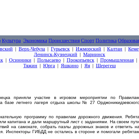
о
Культура
Экономика
Происшествия
Спорт
Политика
Образова
овский
|
Верх-Чебула
|
Гурьевск
|
Ижморский
|
Калтан
|
Кеме
Ленинск-Кузнецкий
|
Мариинск
цк
|
Осинники
|
Полысаево
|
Прокопьевск
|
Промышленная
Тяжин
|
Юрга
|
Яшкино
|
Яя
|
Шерегеш
знецка приняли участие в игровом мероприятии по Правила
на базе летнего лагеря отдыха школы № 27 Орджоникидзевског
екательную программу по правилам дорожного движения. Ребят
ли капитана и дали маршрутный лист с заданиями. На своем пут
твий на самокате, собрать пазлы дорожных знаков и ответить н
я. Инспекторы ГИБДД не остались в стороне и помогали ребята