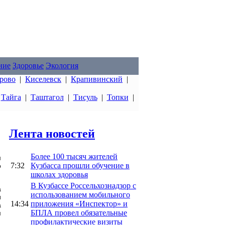
ние
Здоровье
Экология
рово
|
Киселевск
|
Крапивинский
|
|
Тайга
|
Таштагол
|
Тисуль
|
Топки
|
Лента новостей
Более 100 тысяч жителей
м
7:32
Кузбасса прошли обучение в
о
школах здоровья
В Кузбассе Россельхознадзор с
а
использованием мобильного
и
14:34
приложения «Инспектор» и
а
БПЛА провел обязательные
м
профилактические визиты