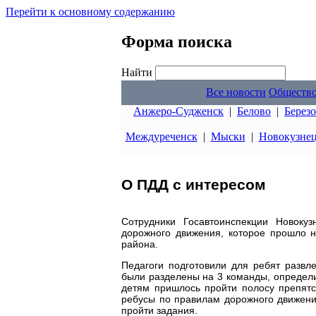
Перейти к основному содержанию
Форма поиска
Найти
Все новости
Обществ
Анжеро-Судженск
|
Белово
|
Берез
Междуреченск
|
Мыски
|
Новокузне
О ПДД с интересом
Сотрудники Госавтоинспекции Новоку
дорожного движения, которое прошло 
района.
Педагоги подготовили для ребят развл
были разделены на 3 команды, определи
детям пришлось пройти полосу препятс
ребусы по правилам дорожного движени
пройти задания.