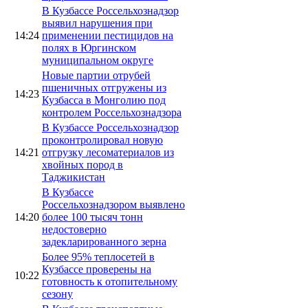
В Кузбассе Россельхознадзор
выявил нарушения при
14:24
применении пестицидов на
полях в Юргинском
муниципальном округе
Новые партии отрубей
пшеничных отгружены из
14:23
Кузбасса в Монголию под
контролем Россельхознадзора
В Кузбассе Россельхознадзор
проконтролировал новую
14:21
отгрузку лесоматериалов из
хвойных пород в
Таджикистан
В Кузбассе
Россельхознадзором выявлено
14:20
более 100 тысяч тонн
недостоверно
задекларированного зерна
Более 95% теплосетей в
Кузбассе проверены на
10:22
готовность к отопительному
сезону