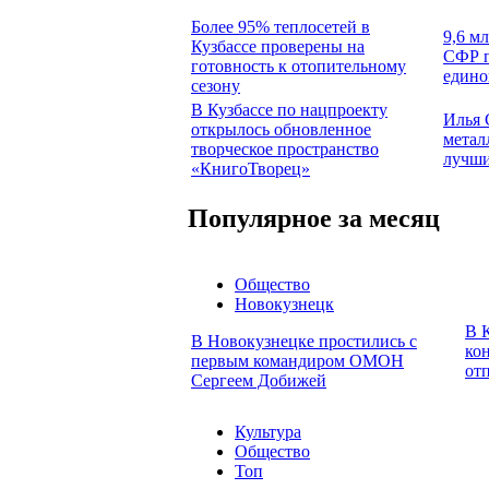
Более 95% теплосетей в
9,6 м
Кузбассе проверены на
СФР п
готовность к отопительному
едино
сезону
В Кузбассе по нацпроекту
Илья 
открылось обновленное
метал
творческое пространство
лучши
«КнигоТворец»
Популярное за месяц
Общество
Новокузнецк
В 
В Новокузнецке простились с
кон
первым командиром ОМОН
от
Сергеем Добижей
Культура
Общество
Топ