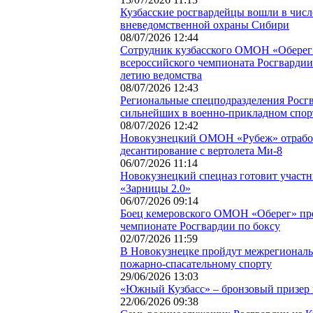
Кузбасские росгвардейцы вошли в чис
вневедомственной охраны Сибири
08/07/2026 12:44
Сотрудник кузбасского ОМОН «Оберег»
всероссийского чемпионата Росгвардии
летию ведомства
08/07/2026 12:43
Региональные спецподразделения Росг
сильнейших в военно-прикладном спор
08/07/2026 12:42
Новокузнецкий ОМОН «Рубеж» отрабо
десантирование с вертолета Ми-8
06/07/2026 11:14
Новокузнецкий спецназ готовит участн
«Зарницы 2.0»
06/07/2026 09:14
Боец кемеровского ОМОН «Оберег» пре
чемпионате Росгвардии по боксу
02/07/2026 11:59
В Новокузнецке пройдут межрегиональ
пожарно-спасательному спорту
29/06/2026 13:03
«Южный Кузбасс» – бронзовый призер
22/06/2026 09:38