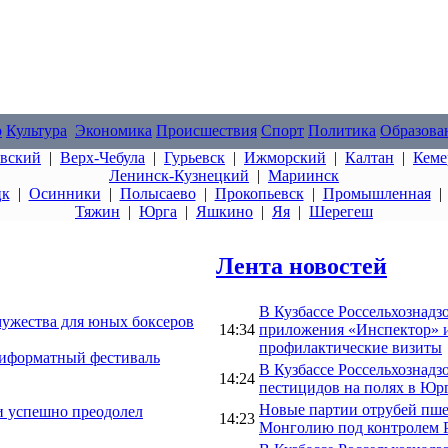
о
Культура
Экономика
Происшествия
Спорт
Политика
Образова
овский
|
Верх-Чебула
|
Гурьевск
|
Ижморский
|
Калтан
|
Кеме
Ленинск-Кузнецкий
|
Мариинск
цк
|
Осинники
|
Полысаево
|
Прокопьевск
|
Промышленная
Тяжин
|
Юрга
|
Яшкино
|
Яя
|
Шерегеш
Лента новостей
В Кузбассе Россельхознадз
мужества для юных боксеров
14:34
приложения «Инспектор» 
профилактические визиты
ьтиформатный фестиваль
В Кузбассе Россельхознад
14:24
пестицидов на полях в Юр
Новые партии отрубей пше
и успешно преодолел
14:23
Монголию под контролем Р