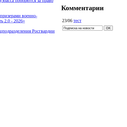
збасса поборются за право
Комментарии
 призерами военно-
23/06
тест
 2.0 - 2026»
ецподразделения Росгвардии