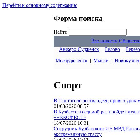
Перейти к основному содержанию
Форма поиска
Найти
Все новости
Обществ
Анжеро-Судженск
|
Белово
|
Берез
Междуреченск
|
Мыски
|
Новокузне
Спорт
В Таштаголе росгвардеец провел урок 
01/08/2026 08:57
В Кузбассе в седьмой раз пройдет мул
«НЕБОФЕСТ»
18/07/2026 10:31
Сотрудник Кузбасского ЛУ МВД Росси
экстремальную трассу
13/07/2026 11:13