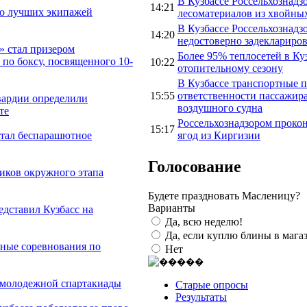
В Кузбассе Россельхознадз
14:21
ло лучших экипажей
лесоматериалов из хвойны
В Кузбассе Россельхознадз
14:20
недостоверно задеклариров
 стал призером
Более 95% теплосетей в Ку
 по боксу, посвященного 10-
10:22
отопительному сезону
В Кузбассе транспортные 
15:55
ответственности пассажира
вардии определили
воздушного судна
те
Россельхознадзором прокон
15:17
ягод из Киргизии
тал беспарашютное
Голосование
иков окружного этапа
Будете праздновать Масленицу?
Варианты
дставил Кузбасс на
Да, всю неделю!
Да, если куплю блины в мага
ные соревнования по
Нет
 молодежной спартакиады
Старые опросы
Результаты