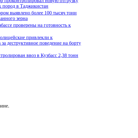
ор проконтролировал новую отгрузку
х пород в Таджикистан
ором выявлено более 100 тысяч тонн
анного зерна
збассе проверены на готовность к
полицейские привлекли к
 за деструктивное поведение на борту
тролирован ввоз в Кузбасс 2,38 тонн
зине.