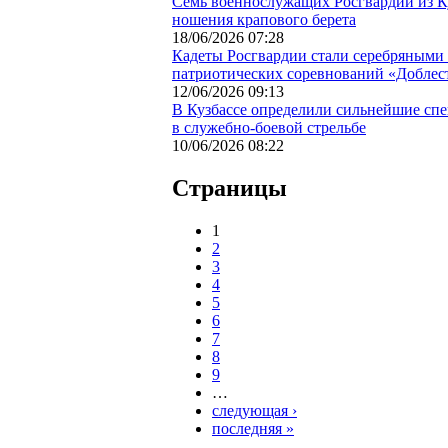
Семь военнослужащих Росгвардии из Ку
ношения крапового берета
18/06/2026 07:28
Кадеты Росгвардии стали серебряными
патриотических соревнований «Доблесть
12/06/2026 09:13
В Кузбассе определили сильнейшие сп
в служебно-боевой стрельбе
10/06/2026 08:22
Страницы
1
2
3
4
5
6
7
8
9
…
следующая ›
последняя »