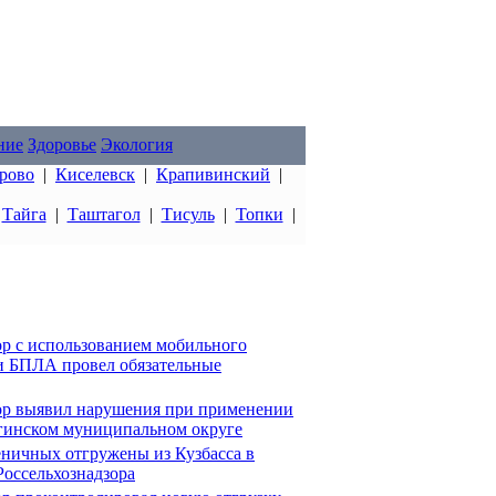
ние
Здоровье
Экология
рово
|
Киселевск
|
Крапивинский
|
|
Тайга
|
Таштагол
|
Тисуль
|
Топки
|
ор с использованием мобильного
и БПЛА провел обязательные
зор выявил нарушения при применении
гинском муниципальном округе
ничных отгружены из Кузбасса в
оссельхознадзора