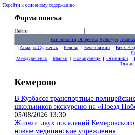
Перейти к основному содержанию
Форма поиска
Найти
Все новости
Общество
Культура
Эконо
Анжеро-Судженск
|
Белово
|
Березовский
|
Верх-Чеб
Л
Междуреченск
|
Мыски
|
Новокузнецк
|
Осинники
|
Тяжин
Кемерово
В Кузбассе транспортные полицейские
школьников экскурсию на «Поезд Поб
05/08/2026 13:30
Жители двух поселений Кемеровского
новые медицинские учреждения