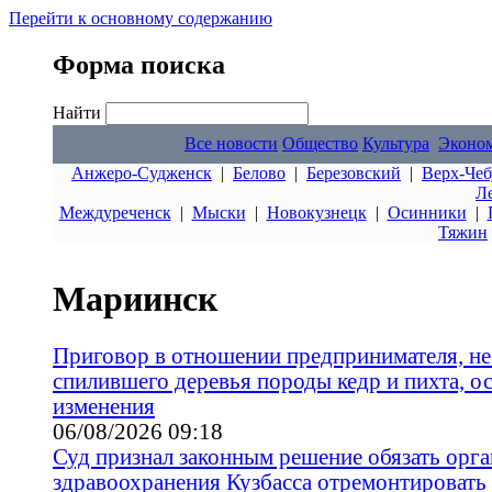
Перейти к основному содержанию
Форма поиска
Найти
Все новости
Общество
Культура
Эконо
Анжеро-Судженск
|
Белово
|
Березовский
|
Верх-Чеб
Л
Междуреченск
|
Мыски
|
Новокузнецк
|
Осинники
|
Тяжин
Мариинск
Приговор в отношении предпринимателя, не
спилившего деревья породы кедр и пихта, ос
изменения
06/08/2026 09:18
Суд признал законным решение обязать орг
здравоохранения Кузбасса отремонтировать