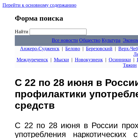
Перейти к основному содержанию
Форма поиска
Найти
Все новости
Общество
Культура
Эконо
Анжеро-Судженск
|
Белово
|
Березовский
|
Верх-Чеб
Л
Междуреченск
|
Мыски
|
Новокузнецк
|
Осинники
|
Тяжин
С 22 по 28 июня в Росс
профилактики употребл
средств
С 22 по 28 июня в России про
употребления наркотических с