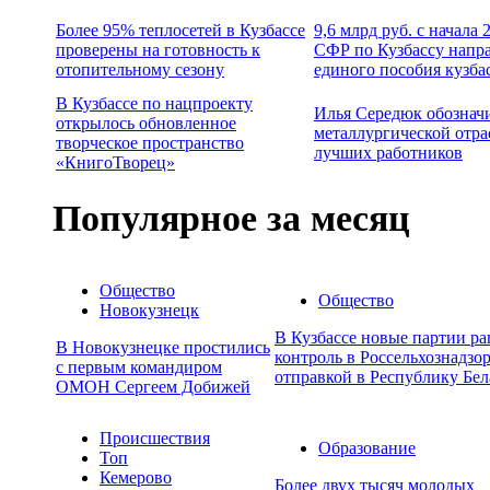
Более 95% теплосетей в Кузбассе
9,6 млрд руб. с начала
проверены на готовность к
СФР по Кузбассу напр
отопительному сезону
единого пособия кузба
В Кузбассе по нацпроекту
Илья Середюк обознач
открылось обновленное
металлургической отра
творческое пространство
лучших работников
«КнигоТворец»
Популярное за месяц
Общество
Общество
Новокузнецк
В Кузбассе новые партии р
В Новокузнецке простились
контроль в Россельхознадзор
с первым командиром
отправкой в Республику Бел
ОМОН Сергеем Добижей
Происшествия
Образование
Топ
Кемерово
Более двух тысяч молодых