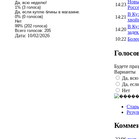
Новы
Да, всю неделю!
14:23
Росс
1% (3 голоса)
Да, если куплю блины в магазине.
В Ку
0% (0 голосов)
14:21
хвой
Нет
99% (202 голоса)
В Ку
14:20
Всего голосов: 205
заде
Дата:
10/02/2026
10:22
Более
Голосо
Будете пра
Варианты
Да, всю
Да, есл
Нет
Стар
Резул
Комме