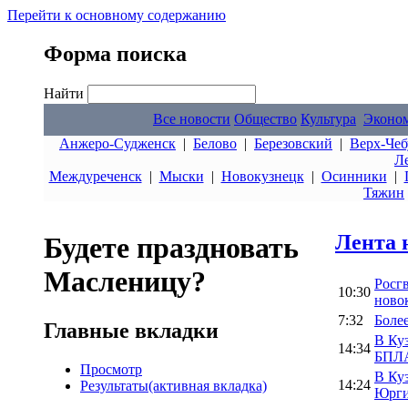
Перейти к основному содержанию
Форма поиска
Найти
Все новости
Общество
Культура
Эконо
Анжеро-Судженск
|
Белово
|
Березовский
|
Верх-Чеб
Л
Междуреченск
|
Мыски
|
Новокузнецк
|
Осинники
|
Тяжин
Лента 
Будете праздновать
Масленицу?
Росг
10:30
ново
7:32
Боле
Главные вкладки
В Ку
14:34
БПЛА
Просмотр
В Ку
14:24
Результаты
(активная вкладка)
Юрги