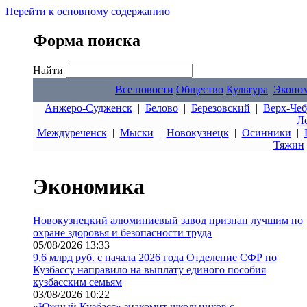
Перейти к основному содержанию
Форма поиска
Найти
Все новости
Общество
Культура
Эконо
Анжеро-Судженск
|
Белово
|
Березовский
|
Верх-Чеб
Л
Междуреченск
|
Мыски
|
Новокузнецк
|
Осинники
|
Тяжин
Экономика
Новокузнецкий алюминиевый завод признан лучшим по
охране здоровья и безопасности труда
05/08/2026 13:33
9,6 млрд руб. с начала 2026 года Отделение СФР по
Кузбассу направило на выплату единого пособия
кузбасским семьям
03/08/2026 10:22
«Южный Кузбасс» знакомит школьников с