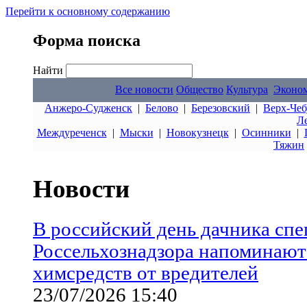
Перейти к основному содержанию
Форма поиска
Найти
Все новости
Общество
Культура
Эконо
Анжеро-Судженск
|
Белово
|
Березовский
|
Верх-Чеб
Л
Междуреченск
|
Мыски
|
Новокузнецк
|
Осинники
|
Тяжин
Новости
В российский день дачника сп
Россельхознадзора напоминают
химсредств от вредителей
23/07/2026 15:40