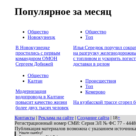
Популярное за месяц
Общество
Общество
Новокузнецк
Топ
В Новокузнецке
Илья Середюк поручил сокра
простились с первым
на разгрузку железнодорожн
командиром ОМОН
с топливом и ускорить логист
Сергеем Добижей
доставки в целом
Общество
Калтан
Происшествия
Топ
Модернизация
Кемерово
водопровода в Калтане
повысит качество жизни
На кузбасской трассе сгорел 
более двух тысяч человек
Контакты
|
Реклама на сайте
|
Создание сайта
| 18
+
Регистрационный номер СМИ: Серия ЭЛ № ФС 77 - 44486 
Публикация материалов возможна с указанием источник