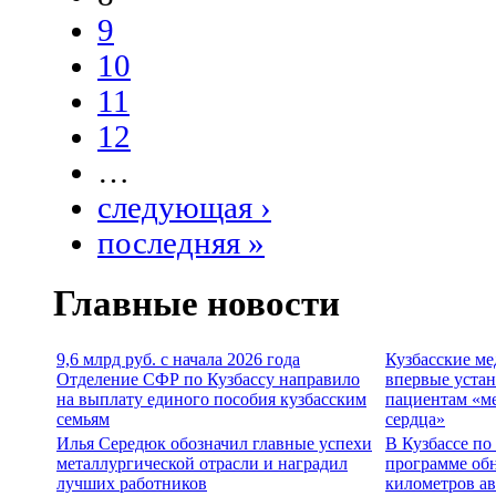
9
10
11
12
…
следующая ›
последняя »
Главные новости
9,6 млрд руб. с начала 2026 года
Кузбасские м
Отделение СФР по Кузбассу направило
впервые уста
на выплату единого пособия кузбасским
пациентам «м
семьям
сердца»
Илья Середюк обозначил главные успехи
В Кузбассе по
металлургической отрасли и наградил
программе об
лучших работников
километров а