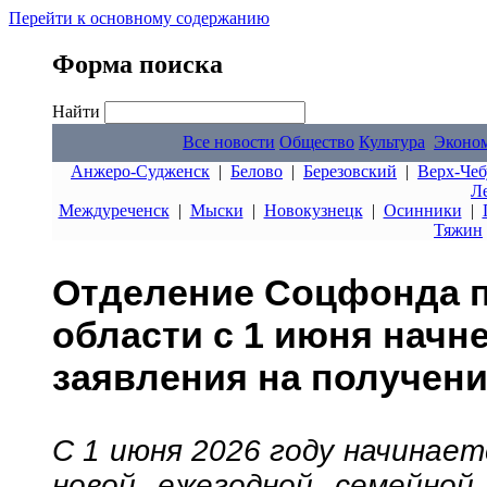
Перейти к основному содержанию
Форма поиска
Найти
Все новости
Общество
Культура
Эконо
Анжеро-Судженск
|
Белово
|
Березовский
|
Верх-Чеб
Л
Междуреченск
|
Мыски
|
Новокузнецк
|
Осинники
|
Тяжин
Отделение Соцфонда п
области с 1 июня начн
заявления на получен
С 1 июня 2026 году начинает
новой ежегодной семейно