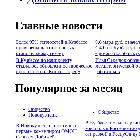
Главные новости
Более 95% теплосетей в Кузбассе
9,6 млрд руб. с нача
проверены на готовность к
СФР по Кузбассу на
отопительному сезону
единого пособия ку
В Кузбассе по нацпроекту
Илья Середюк обозн
открылось обновленное творческое
металлургической о
пространство «КнигоТворец»
работников
Популярное за месяц
Общество
Общество
Новокузнецк
В Кузбассе новые парти
В Новокузнецке простились с
контроль в Россельхозна
первым командиром ОМОН
отправкой в Республику 
Сергеем Добижей