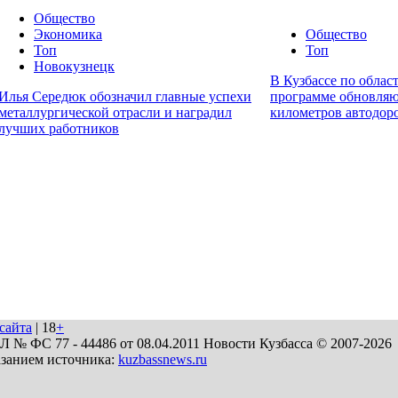
Общество
Экономика
Общество
Топ
Топ
Новокузнецк
В Кузбассе по облас
Илья Середюк обозначил главные успехи
программе обновляю
металлургической отрасли и наградил
километров автодор
лучших работников
сайта
| 18
+
№ ФС 77 - 44486 от 08.04.2011 Новости Кузбасса © 2007-2026
азанием источника:
kuzbassnews.ru