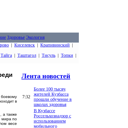
ние
Здоровье
Экология
рово
|
Киселевск
|
Крапивинский
|
|
Тайга
|
Таштагол
|
Тисуль
|
Топки
|
реди
Лента новостей
Более 100 тысяч
жителей Кузбасса
7:32
 боевому
прошли обучение в
роходит в
школах здоровья
В Кузбассе
, а также
Россельхознадзор с
а мира по
использованием
лом весе
мобильного