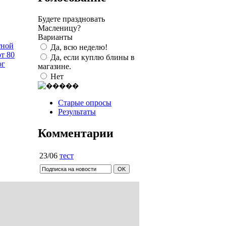
Будете праздновать
Масленицу?
Варианты
тной
Да, всю неделю!
т 80
Да, если куплю блины в
ог
магазине.
Нет
Старые опросы
Результаты
Комментарии
23/06
тест