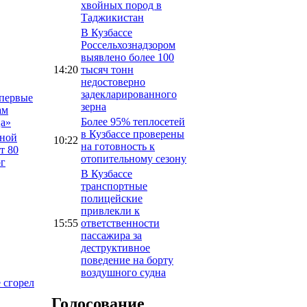
хвойных пород в
Таджикистан
В Кузбассе
Россельхознадзором
выявлено более 100
14:20
тысяч тонн
недостоверно
задекларированного
впервые
зерна
ам
Более 95% теплосетей
ца»
в Кузбассе проверены
тной
10:22
на готовность к
т 80
отопительному сезону
ог
В Кузбассе
транспортные
полицейские
привлекли к
15:55
ответственности
пассажира за
деструктивное
поведение на борту
воздушного судна
 сгорел
Голосование