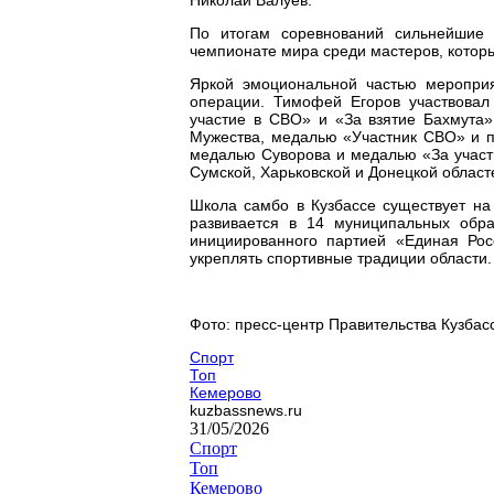
По итогам соревнований сильнейшие 
чемпионате мира среди мастеров, которы
Яркой эмоциональной частью мероприя
операции. Тимофей Егоров участвовал
участие в СВО» и «За взятие Бахмута
Мужества, медалью «Участник СВО» и п
медалью Суворова и медалью «За участ
Сумской, Харьковской и Донецкой област
Школа самбо в Кузбассе существует на 
развивается в 14 муниципальных обр
инициированного партией «Единая Рос
укреплять спортивные традиции области.
Фото: пресс-центр Правительства Кузбас
Спорт
Топ
Кемерово
kuzbassnews.ru
31/05/2026
Спорт
Топ
Кемерово