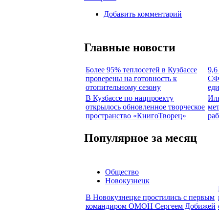
Добавить комментарий
Главные новости
Более 95% теплосетей в Кузбассе
9,6
проверены на готовность к
СФ
отопительному сезону
еди
В Кузбассе по нацпроекту
Ил
открылось обновленное творческое
мет
пространство «КнигоТворец»
ра
Популярное за месяц
Общество
Новокузнецк
В Новокузнецке простились с первым
командиром ОМОН Сергеем Добижей