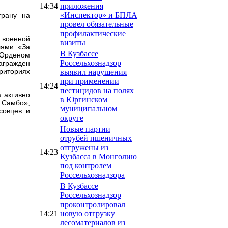
14:34
приложения
«Инспектор» и БПЛА
трану на
провел обязательные
профилактические
 военной
визиты
лями «За
В Кузбассе
 Орденом
Россельхознадзор
агражден
риториях
выявил нарушения
при применении
14:24
пестицидов на полях
 активно
в Юргинском
 Самбо»,
муниципальном
совцев и
округе
Новые партии
отрубей пшеничных
отгружены из
14:23
Кузбасса в Монголию
под контролем
Россельхознадзора
В Кузбассе
Россельхознадзор
проконтролировал
14:21
новую отгрузку
лесоматериалов из