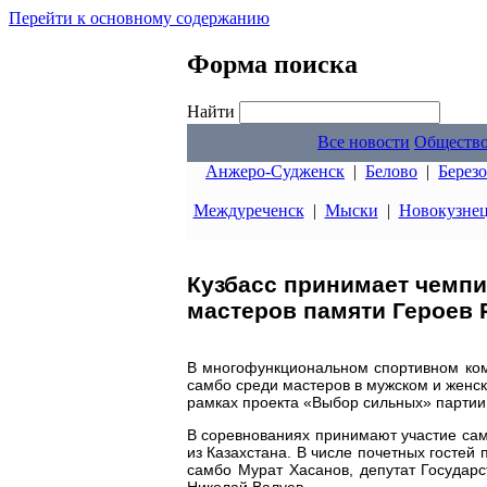
Перейти к основному содержанию
Форма поиска
Найти
Все новости
Обществ
Анжеро-Судженск
|
Белово
|
Берез
Междуреченск
|
Мыски
|
Новокузне
Кузбасс принимает чемпи
мастеров памяти Героев 
В многофункциональном спортивном ком
самбо среди мастеров в мужском и женс
рамках проекта «Выбор сильных» партии
В соревнованиях принимают участие самб
из Казахстана. В числе почетных гостей
самбо Мурат Хасанов, депутат Государ
Николай Валуев.