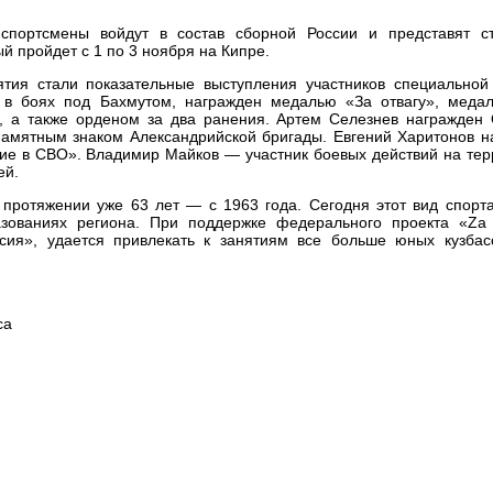
спортсмены войдут в состав сборной России и представят с
й пройдет с 1 по 3 ноября на Кипре.
тия стали показательные выступления участников специальной
 в боях под Бахмутом, награжден медалью «За отвагу», меда
», а также орденом за два ранения. Артем Селезнев награжден
амятным знаком Александрийской бригады. Евгений Харитонов н
ие в СВО». Владимир Майков — участник боевых действий на тер
ей.
протяжении уже 63 лет — с 1963 года. Сегодня этот вид спорта
азованиях региона. При поддержке федерального проекта «Za
сия», удается привлекать к занятиям все больше юных кузбас
са