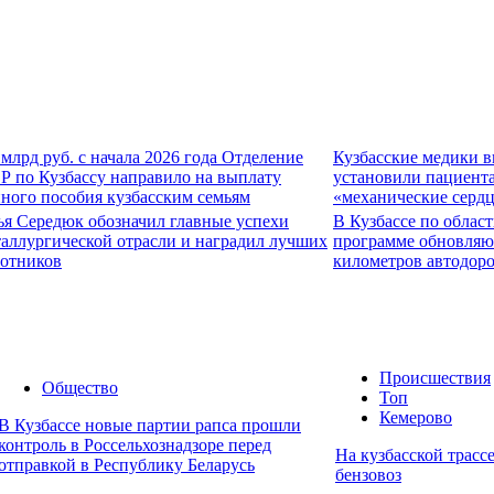
 млрд руб. с начала 2026 года Отделение
Кузбасские медики 
Р по Кузбассу направило на выплату
установили пациент
ного пособия кузбасским семьям
«механические серд
ья Середюк обозначил главные успехи
В Кузбассе по облас
аллургической отрасли и наградил лучших
программе обновляю
ботников
километров автодор
Происшествия
Общество
Топ
Кемерово
В Кузбассе новые партии рапса прошли
контроль в Россельхознадзоре перед
На кузбасской трассе
отправкой в Республику Беларусь
бензовоз