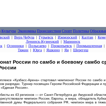
о
Культура
Экономика
Происшествия
Спорт
Политика
Образова
овский
|
Верх-Чебула
|
Гурьевск
|
Ижморский
|
Калтан
|
Кеме
Ленинск-Кузнецкий
|
Мариинск
цк
|
Осинники
|
Полысаево
|
Прокопьевск
|
Промышленная
Тяжин
|
Юрга
|
Яшкино
|
Яя
|
Шерегеш
онат России по самбо и боевому самбо с
России
плексе «Кузбасс-Арена» стартовал чемпионат России по самбо и
ком разрядах. Турнир посвящен Героям Российской Федерации и п
 «Единая Россия».
исты из 43 регионов — от Санкт-Петербурга до Амурской области
 присутствовали чемпион России, Европы, и мира, обладатель Кубк
ственной думы Федерального собрания РФ, чемпион мира в тяже