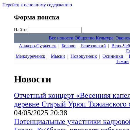
Перейти к основному содержанию
Форма поиска
Найти
Все новости
Общество
Культура
Эконо
Анжеро-Судженск
|
Белово
|
Березовский
|
Верх-Чеб
Л
Междуреченск
|
Мыски
|
Новокузнецк
|
Осинники
|
Тяжин
Новости
Отчетный концерт «Весенняя капел
деревне Старый Урюп Тяжинского 
04/05/2025 20:38
Потенциальные участники кадров