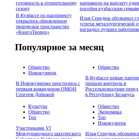
готовность к отопительному
направило на выплату еди
сезону
пособия кузбасским семьям
В Кузбассе по нацпроекту
Илья Середюк обозначил г
открылось обновленное
успехи металлургической о
творческое пространство
наградил лучших работник
«КнигоТворец»
Популярное за месяц
Общество
Общество
Новокузнецк
В Кузбассе новые партии
В Новокузнецке простились с
прошли контроль в
первым командиром ОМОН
Россельхознадзоре перед
Сергеем Добижей
в Республику Беларусь
Культура
Общество
Общество
Экономика
Топ
Топ
Новокузнецк
Участниками VI
Международного шахтерского
Илья Середюк обозначил