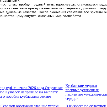
авнодушными.
что, только пройдя трудный путь, взрослеешь, становишься мудр
героиня спектакля преодолевает вместе с верными друзьями. Выру
ные душевные качества. После окончания спектакля все зрители б
по-настоящему ощутить сказочный мир волшебства.
Кузбасские медики
лрд руб. с начала 2026 года Отделение
впервые установили
по Кузбассу направило на выплату
пациентам «механическ
ого пособия кузбасским семьям
сердца»
 Середюк обозначил главные успехи
В Кузбассе по областной