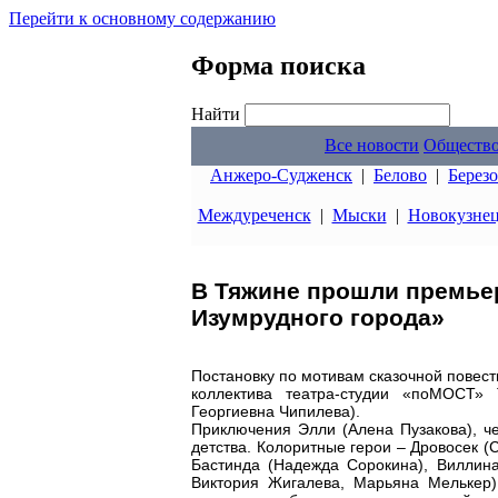
Перейти к основному содержанию
Форма поиска
Найти
Все новости
Обществ
Анжеро-Судженск
|
Белово
|
Берез
Междуреченск
|
Мыски
|
Новокузне
В Тяжине прошли премье
Изумрудного города»
Постановку по мотивам сказочной повес
коллектива театра-студии «поМОСТ»
Георгиевна Чипилева).
Приключения Элли (Алена Пузакова), ч
детства. Колоритные герои – Дровосек (
Бастинда (Надежда Сорокина), Виллин
Виктория Жигалева, Марьяна Мелькер)