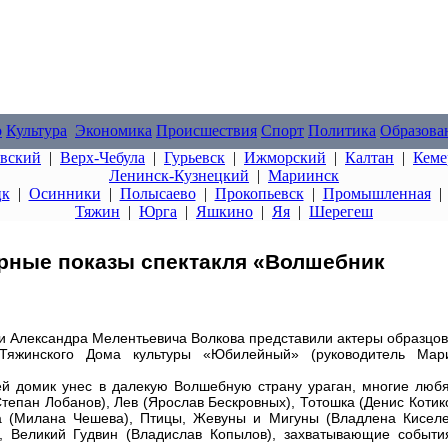
о
Культура
Экономика
Происшествия
Спорт
Политика
Образова
овский
|
Верх-Чебула
|
Гурьевск
|
Ижморский
|
Калтан
|
Кеме
Ленинск-Кузнецкий
|
Мариинск
цк
|
Осинники
|
Полысаево
|
Прокопьевск
|
Промышленная
Тяжин
|
Юрга
|
Яшкино
|
Яя
|
Шерегеш
рные показы спектакля «Волшебник
ти Александра Мелентьевича Волкова представили актеры образцов
 Тяжинского Дома культуры «Юбилейный» (руководитель Мар
ей домик унес в далекую Волшебную страну ураган, многие любя
Степан Лобанов), Лев (Ярослав Бескровных), Тотошка (Денис Котико
а (Милана Чешева), Птицы, Жевуны и Мигуны (Владлена Киселе
, Великий Гудвин (Владислав Копылов), захватывающие событи