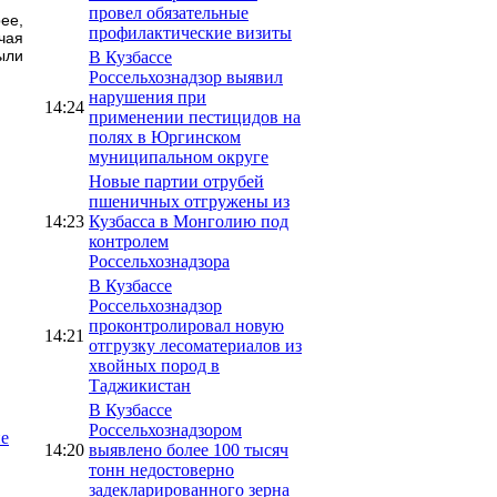
провел обязательные
ее,
профилактические визиты
чая
ыли
В Кузбассе
Россельхознадзор выявил
нарушения при
14:24
применении пестицидов на
полях в Юргинском
муниципальном округе
Новые партии отрубей
пшеничных отгружены из
14:23
Кузбасса в Монголию под
контролем
Россельхознадзора
В Кузбассе
Россельхознадзор
проконтролировал новую
14:21
отгрузку лесоматериалов из
хвойных пород в
Таджикистан
В Кузбассе
Россельхознадзором
ие
14:20
выявлено более 100 тысяч
тонн недостоверно
задекларированного зерна