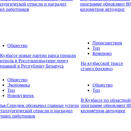
ллургической отрасли и наградил
программе обновляют 80
их работников
километров автодорог
Происшествия
Общество
Топ
Кемерово
 Кузбассе новые партии рапса прошли
нтроль в Россельхознадзоре перед
На кузбасской трассе
тправкой в Республику Беларусь
сгорел бензовоз
Общество
Экономика
Общество
Топ
Топ
Новокузнецк
В Кузбассе по областной
лья Середюк обозначил главные успехи
программе обновляют 8
еталлургической отрасли и наградил
километров автодорог
учших работников