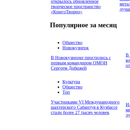
открылось обновленное
мета
творческое пространство
лучш
«КнигоТворец»
Популярное за месяц
Общество
Новокузнецк
В
В Новокузнецке простились с
ко
первым командиром ОМОН
о
Сергеем Добижей
Культура
Общество
Топ
Участниками VI Международного
И
шахтерского Сабантуя в Кузбассе
м
стали более 27 тысяч человек
л