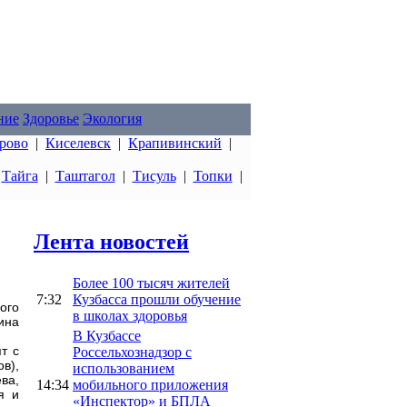
ние
Здоровье
Экология
рово
|
Киселевск
|
Крапивинский
|
|
Тайга
|
Таштагол
|
Тисуль
|
Топки
|
Лента новостей
Более 100 тысяч жителей
7:32
Кузбасса прошли обучение
ого
в школах здоровья
ина
В Кузбассе
т с
Россельхознадзор с
в),
использованием
ва,
14:34
мобильного приложения
я и
«Инспектор» и БПЛА