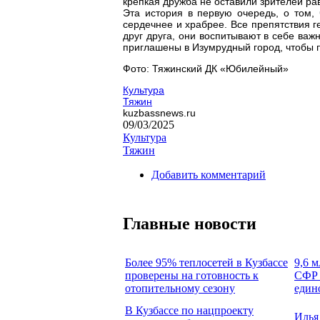
крепкая дружба не оставили зрителей р
Эта история в первую очередь, о том, 
сердечнее и храбрее. Все препятствия 
друг друга, они воспитывают в себе важ
приглашены в Изумрудный город, чтобы 
Фото: Тяжинский ДК «Юбилейный»
Культура
Тяжин
kuzbassnews.ru
09/03/2025
Культура
Тяжин
Добавить комментарий
Главные новости
Более 95% теплосетей в Кузбассе
9,6 м
проверены на готовность к
СФР 
отопительному сезону
един
В Кузбассе по нацпроекту
Илья