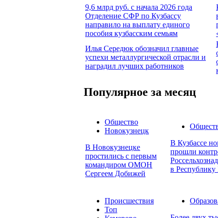
9,6 млрд руб. с начала 2026 года
Отделение СФР по Кузбассу
направило на выплату единого
пособия кузбасским семьям
Илья Середюк обозначил главные
успехи металлургической отрасли и
наградил лучших работников
Популярное за месяц
Общество
Общест
Новокузнецк
В Кузбассе но
В Новокузнецке
прошли контр
простились с первым
Россельхознад
командиром ОМОН
в Республику 
Сергеем Добижей
Происшествия
Образов
Топ
Более двух т