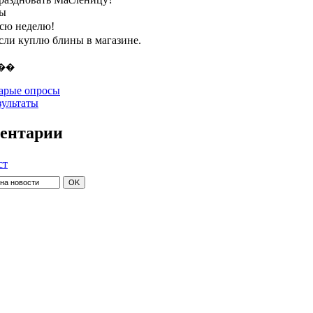
ты
всю неделю!
если куплю блины в магазине.
арые опросы
зультаты
ентарии
ст