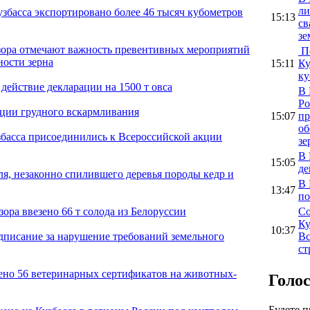
ли
узбасса экспортировано более 46 тысяч кубометров
15:13
св
зе
дзора отмечают важность превентивных мероприятий
По
ности зерна
15:11
Ку
ку
 действие декларации на 1500 т овса
В 
Ро
ации грудного вскармливания
15:07
пр
об
басса присоединились к Всероссийской акции
зе
В 
15:05
де
я, незаконно спилившего деревья породы кедр и
В 
13:47
по
Со
зора ввезено 66 т солода из Белоруссии
Ку
10:37
Вс
едписание за нарушение требований земельного
ст
ено 56 ветеринарных сертификатов на животных-
Голо
Будете 