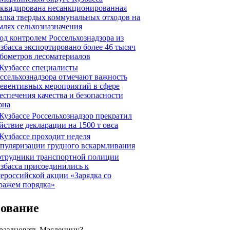
квидирована несанкционированная
алка твердых коммунальных отходов на
млях сельхозназначения
д контролем Россельхознадзора из
збасса экспортировано более 46 тысяч
бометров лесоматериалов
Кузбассе специалисты
ссельхознадзора отмечают важность
евентивных мероприятий в сфере
еспечения качества и безопасности
рна
Кузбассе Россельхознадзор прекратил
йствие декларации на 1500 т овса
Кузбассе проходит неделя
пуляризации грудного вскармливания
трудники транспортной полиции
збасса присоединились к
ероссийской акции «Зарядка со
ражем порядка»
сование
праздновать Масленицу?