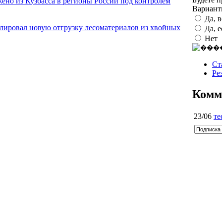
ено из Кузбасса в регионы России под контролем
Вариан
Да, 
олировал новую отгрузку лесоматериалов из хвойных
Да, 
Нет
Ст
Ре
Комм
23/06
те