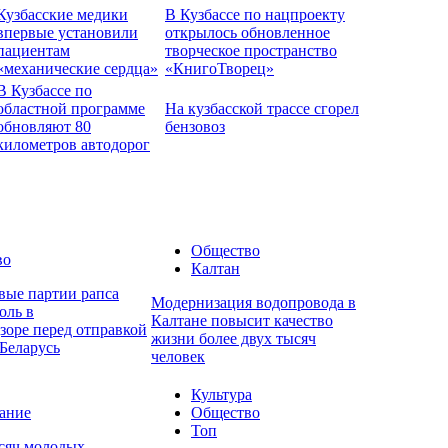
Кузбасские медики
В Кузбассе по нацпроекту
впервые установили
открылось обновленное
пациентам
творческое пространство
«механические сердца»
«КнигоТворец»
В Кузбассе по
областной программе
На кузбасской трассе сгорел
обновляют 80
бензовоз
километров автодорог
Общество
во
Калтан
вые партии рапса
Модернизация водопровода в
оль в
Калтане повысит качество
зоре перед отправкой
жизни более двух тысяч
Беларусь
человек
Культура
ание
Общество
Топ
ысяч молодых