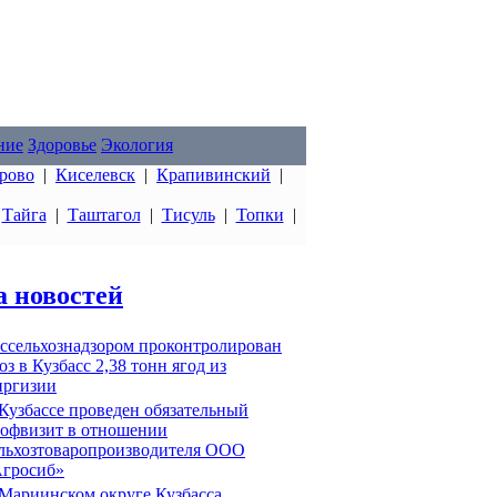
ние
Здоровье
Экология
рово
|
Киселевск
|
Крапивинский
|
|
Тайга
|
Таштагол
|
Тисуль
|
Топки
|
а новостей
ссельхознадзором проконтролирован
оз в Кузбасс 2,38 тонн ягод из
ргизии
Кузбассе проведен обязательный
офвизит в отношении
льхозтоваропроизводителя ООО
гросиб»
Мариинском округе Кузбасса