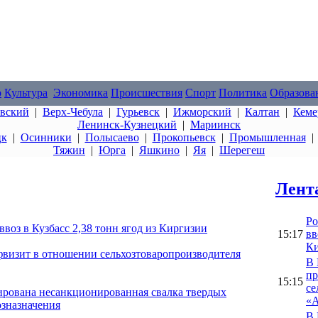
о
Культура
Экономика
Происшествия
Спорт
Политика
Образова
овский
|
Верх-Чебула
|
Гурьевск
|
Ижморский
|
Калтан
|
Кеме
Ленинск-Кузнецкий
|
Мариинск
цк
|
Осинники
|
Полысаево
|
Прокопьевск
|
Промышленная
Тяжин
|
Юрга
|
Яшкино
|
Яя
|
Шерегеш
Лент
Ро
воз в Кузбасс 2,38 тонн ягод из Киргизии
15:17
вв
Ки
фвизит в отношении сельхозтоваропроизводителя
В 
пр
15:15
се
ирована несанкционированная свалка твердых
«А
озназначения
В 