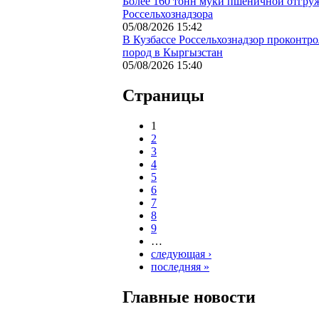
Более 160 тонн муки пшеничной отгруж
Россельхознадзора
05/08/2026 15:42
В Кузбассе Россельхознадзор проконтр
пород в Кыргызстан
05/08/2026 15:40
Страницы
1
2
3
4
5
6
7
8
9
…
следующая ›
последняя »
Главные новости