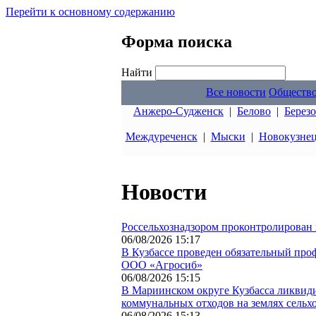
Перейти к основному содержанию
Форма поиска
Найти
Все новости
Обществ
Анжеро-Судженск
|
Белово
|
Берез
Междуреченск
|
Мыски
|
Новокузне
Новости
Россельхознадзором проконтролирован в
06/08/2026 15:17
В Кузбассе проведен обязательный про
ООО «Агросиб»
06/08/2026 15:15
В Мариинском округе Кузбасса ликвид
коммунальных отходов на землях сельх
06/08/2026 15:13