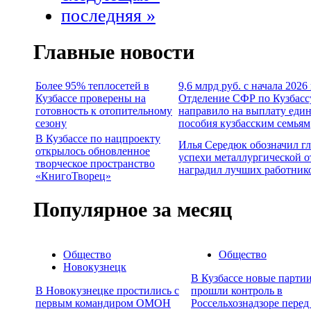
последняя »
Главные новости
Более 95% теплосетей в
9,6 млрд руб. с начала 2026
Кузбассе проверены на
Отделение СФР по Кузбасс
готовность к отопительному
направило на выплату еди
сезону
пособия кузбасским семьям
В Кузбассе по нацпроекту
Илья Середюк обозначил г
открылось обновленное
успехи металлургической о
творческое пространство
наградил лучших работник
«КнигоТворец»
Популярное за месяц
Общество
Общество
Новокузнецк
В Кузбассе новые партии
В Новокузнецке простились с
прошли контроль в
первым командиром ОМОН
Россельхознадзоре перед