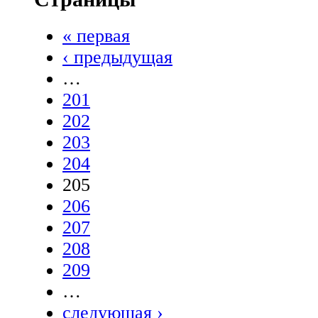
« первая
‹ предыдущая
…
201
202
203
204
205
206
207
208
209
…
следующая ›