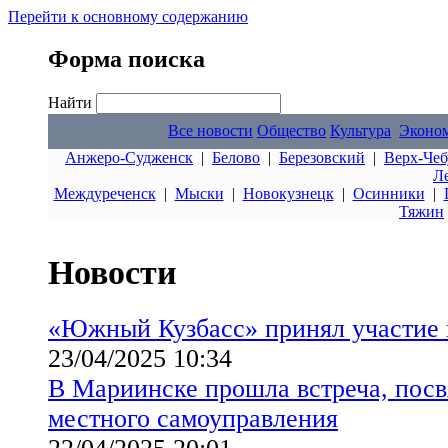
Перейти к основному содержанию
Форма поиска
Найти
Все новости
Общество
Культура
Эконо
Анжеро-Судженск
|
Белово
|
Березовский
|
Верх-Чеб
Л
Междуреченск
|
Мыски
|
Новокузнецк
|
Осинники
|
Тяжин
Новости
«Южный Кузбасс» принял участие 
23/04/2025 10:34
В Мариинске прошла встреча, пос
местного самоуправления