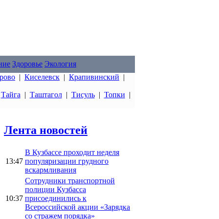
ние
Здоровье
Экология
рово
|
Киселевск
|
Крапивинский
|
|
Тайга
|
Таштагол
|
Тисуль
|
Топки
|
Лента новостей
В Кузбассе проходит неделя
13:47
популяризации грудного
вскармливания
Сотрудники транспортной
полиции Кузбасса
10:37
присоединились к
Всероссийской акции «Зарядка
со стражем порядка»