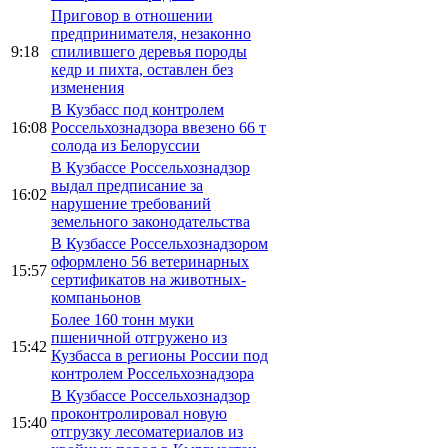
Приговор в отношении
предпринимателя, незаконно
9:18
спилившего деревья породы
кедр и пихта, оставлен без
изменения
В Кузбасс под контролем
16:08
Россельхознадзора ввезено 66 т
солода из Белоруссии
В Кузбассе Россельхознадзор
выдал предписание за
16:02
нарушение требований
земельного законодательства
В Кузбассе Россельхознадзором
оформлено 56 ветеринарных
15:57
сертификатов на животных-
компаньонов
Более 160 тонн муки
пшеничной отгружено из
15:42
Кузбасса в регионы России под
контролем Россельхознадзора
В Кузбассе Россельхознадзор
проконтролировал новую
15:40
отгрузку лесоматериалов из