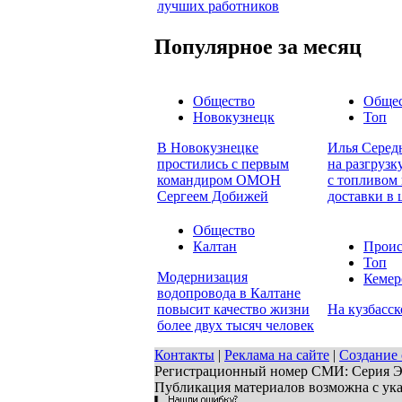
лучших работников
Популярное за месяц
Общество
Обще
Новокузнецк
Топ
В Новокузнецке
Илья Серед
простились с первым
на разгруз
командиром ОМОН
с топливом 
Сергеем Добижей
доставки в 
Общество
Калтан
Проис
Топ
Модернизация
Кемер
водопровода в Калтане
повысит качество жизни
На кузбасск
более двух тысяч человек
Контакты
|
Реклама на сайте
|
Создание 
Регистрационный номер СМИ: Серия ЭЛ 
Публикация материалов возможна с ук