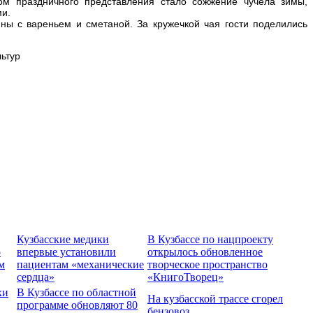
ом праздничного представления стало сожжение чучела зимы,
и.
ны с вареньем и сметаной. За кружечкой чая гости поделились
ьтур
Кузбасские медики
В Кузбассе по нацпроекту
о
впервые установили
открылось обновленное
м
пациентам «механические
творческое пространство
сердца»
«КнигоТворец»
хи
В Кузбассе по областной
На кузбасской трассе сгорел
программе обновляют 80
бензовоз