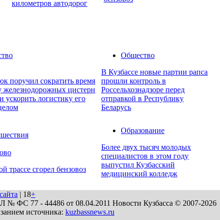
километров автодорог
ство
Общество
В Кузбассе новые партии рапса
юк поручил сократить время
прошли контроль в
ку железнодорожных цистерн
Россельхознадзоре перед
и ускорить логистику его
отправкой в Республику
целом
Беларусь
Образование
шествия
Более двух тысяч молодых
ово
специалистов в этом году
выпустил Кузбасский
ой трассе сгорел бензовоз
медицинский колледж
сайта
| 18
+
№ ФС 77 - 44486 от 08.04.2011 Новости Кузбасса © 2007-2026
азанием источника:
kuzbassnews.ru