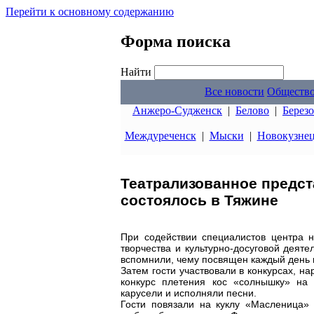
Перейти к основному содержанию
Форма поиска
Найти
Все новости
Обществ
Анжеро-Судженск
|
Белово
|
Берез
Междуреченск
|
Мыски
|
Новокузне
Театрализованное предст
состоялось в Тяжине
При содействии специалистов центра 
творчества и культурно-досуговой деят
вспомнили, чему посвящен каждый день 
Затем гости участвовали в конкурсах, 
конкурс плетения кос «солнышку» на 
карусели и исполняли песни.
Гости повязали на куклу «Масленица» 