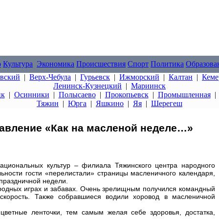
о
Культура
Экономика
Происшествия
Спорт
Политика
Образова
овский
|
Верх-Чебула
|
Гурьевск
|
Ижморский
|
Калтан
|
Кеме
Ленинск-Кузнецкий
|
Мариинск
цк
|
Осинники
|
Полысаево
|
Прокопьевск
|
Промышленная
Тяжин
|
Юрга
|
Яшкино
|
Яя
|
Шерегеш
авление «Как на масленой неделе…»
национальных культур – филиала Тяжинского центра народного
ельности гости «перелистали» страницы масленичного календаря,
праздничной недели.
народных играх и забавах. Очень зрелищным получился командный
скорость. Также собравшиеся водили хоровод в масленичной
цветные ленточки, тем самым желая себе здоровья, достатка,