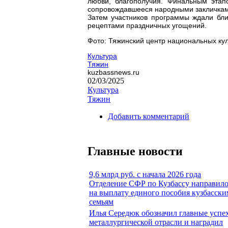
любви, благополучия. Финальным этап
сопровождавшееся народными закличкам
Затем участников программы ждали бли
рецептами праздничных угощений.
Фото: Тяжинский центр национальных кул
Культура
Тяжин
kuzbassnews.ru
02/03/2025
Культура
Тяжин
Добавить комментарий
Главные новости
9,6 млрд руб. с начала 2026 года
Отделение СФР по Кузбассу направил
на выплату единого пособия кузбасски
семьям
Илья Середюк обозначил главные успе
металлургической отрасли и наградил