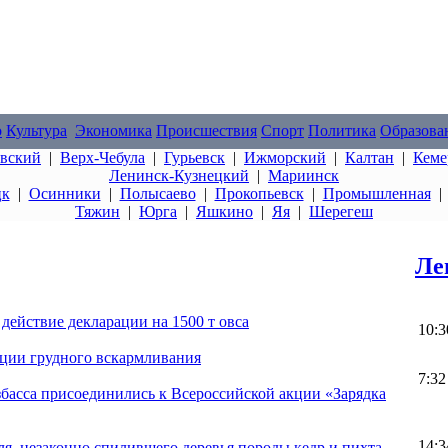
о
Культура
Экономика
Происшествия
Спорт
Политика
Образова
овский
|
Верх-Чебула
|
Гурьевск
|
Ижморский
|
Калтан
|
Кеме
Ленинск-Кузнецкий
|
Мариинск
цк
|
Осинники
|
Полысаево
|
Прокопьевск
|
Промышленная
Тяжин
|
Юрга
|
Яшкино
|
Яя
|
Шерегеш
Ле
 действие декларации на 1500 т овса
10:3
ации грудного вскармливания
7:32
басса присоединились к Всероссийской акции «Зарядка
14:3
, незаконно спилившего деревья породы кедр и пихта,