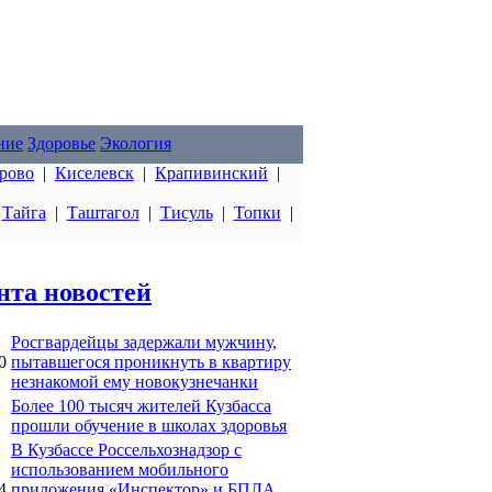
ние
Здоровье
Экология
рово
|
Киселевск
|
Крапивинский
|
|
Тайга
|
Таштагол
|
Тисуль
|
Топки
|
нта новостей
Росгвардейцы задержали мужчину,
0
пытавшегося проникнуть в квартиру
незнакомой ему новокузнечанки
Более 100 тысяч жителей Кузбасса
прошли обучение в школах здоровья
В Кузбассе Россельхознадзор с
использованием мобильного
4
приложения «Инспектор» и БПЛА