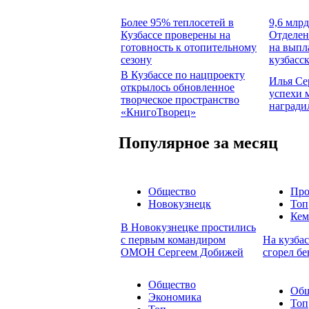
Более 95% теплосетей в
9,6 млрд
Кузбассе проверены на
Отделен
готовность к отопительному
на выпл
сезону
кузбасс
В Кузбассе по нацпроекту
Илья Се
открылось обновленное
успехи 
творческое пространство
награди
«КнигоТворец»
Популярное за месяц
Общество
Про
Новокузнецк
Топ
Кем
В Новокузнецке простились
с первым командиром
На кузбас
ОМОН Сергеем Добижей
сгорел бе
Общество
Общ
Экономика
Топ