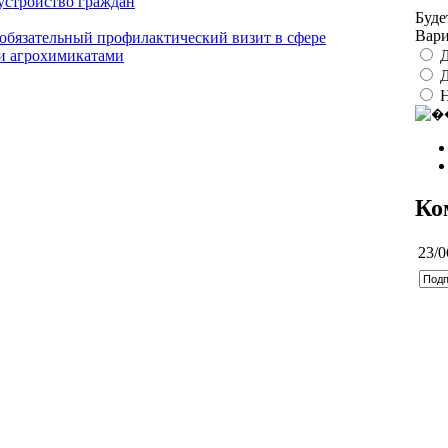
оустройство граждан
Буде
Вар
 обязательный профилактический визит в сфере
Д
 и агрохимикатами
Д
Ко
23/0