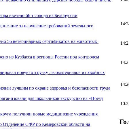
зора ввезено 66 т солода из Белоруссии
14:2
едписание за нарушение требований земельного
ено 56 ветеринарных сертификатов на животных-
14:2
ено из Кузбасса в регионы России под контролем
14:2
олировал новую отгрузку лесоматериалов из хвойных
14:2
нан лучшим по охране здоровья и безопасности труда
организовали для школьников экскурсию на «Поезд
10:2
округа получили новые медицинские учреждения
Го
ло Отделение СФР по Кемеровской области на