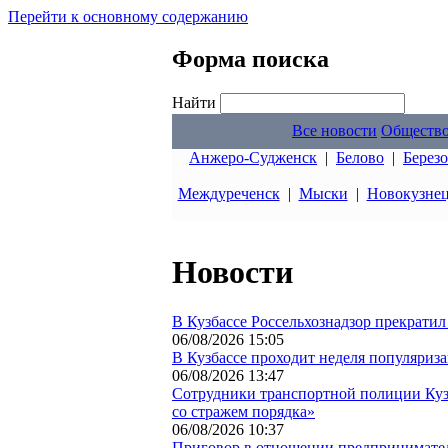
Перейти к основному содержанию
Форма поиска
Найти
Все новости
Обществ
Анжеро-Судженск
|
Белово
|
Берез
Междуреченск
|
Мыски
|
Новокузне
Новости
В Кузбассе Россельхознадзор прекратил
06/08/2026 15:05
В Кузбассе проходит неделя популяриз
06/08/2026 13:47
Сотрудники транспортной полиции Куз
со стражем порядка»
06/08/2026 10:37
Приговор в отношении предпринимателя