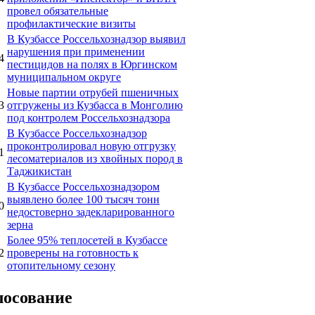
провел обязательные
профилактические визиты
В Кузбассе Россельхознадзор выявил
нарушения при применении
4
пестицидов на полях в Юргинском
муниципальном округе
Новые партии отрубей пшеничных
3
отгружены из Кузбасса в Монголию
под контролем Россельхознадзора
В Кузбассе Россельхознадзор
проконтролировал новую отгрузку
1
лесоматериалов из хвойных пород в
Таджикистан
В Кузбассе Россельхознадзором
выявлено более 100 тысяч тонн
0
недостоверно задекларированного
зерна
Более 95% теплосетей в Кузбассе
2
проверены на готовность к
отопительному сезону
лосование