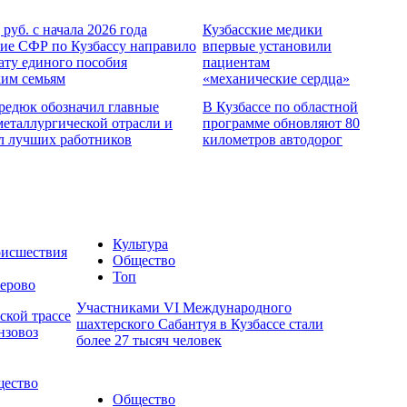
 руб. с начала 2026 года
Кузбасские медики
ие СФР по Кузбассу направило
впервые установили
ату единого пособия
пациентам
ким семьям
«механические сердца»
редюк обозначил главные
В Кузбассе по областной
металлургической отрасли и
программе обновляют 80
л лучших работников
километров автодорог
Культура
исшествия
Общество
Топ
ерово
Участниками VI Международного
ской трассе
шахтерского Сабантуя в Кузбассе стали
нзовоз
более 27 тысяч человек
ество
Общество