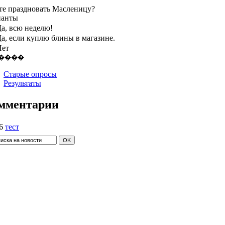
те праздновать Масленицу?
ианты
а, всю неделю!
а, если куплю блины в магазине.
Нет
Старые опросы
Результаты
мментарии
6
тест