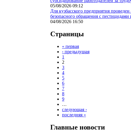
субсидирование работодателей за труд
05/08/2026 09:12
Для кузбасского предприятия проведен
безопасного обращения с пестицидами
04/08/2026 16:50
Страницы
« первая
‹ предыдущая
1
2
3
4
5
6
7
8
9
…
следующая ›
последняя »
Главные новости