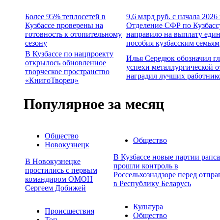
Более 95% теплосетей в
9,6 млрд руб. с начала 2026
Кузбассе проверены на
Отделение СФР по Кузбасс
готовность к отопительному
направило на выплату еди
сезону
пособия кузбасским семьям
В Кузбассе по нацпроекту
Илья Середюк обозначил г
открылось обновленное
успехи металлургической о
творческое пространство
наградил лучших работник
«КнигоТворец»
Популярное за месяц
Общество
Общество
Новокузнецк
В Кузбассе новые партии рапса
В Новокузнецке
прошли контроль в
простились с первым
Россельхознадзоре перед отпра
командиром ОМОН
в Республику Беларусь
Сергеем Добижей
Культура
Происшествия
Общество
Топ