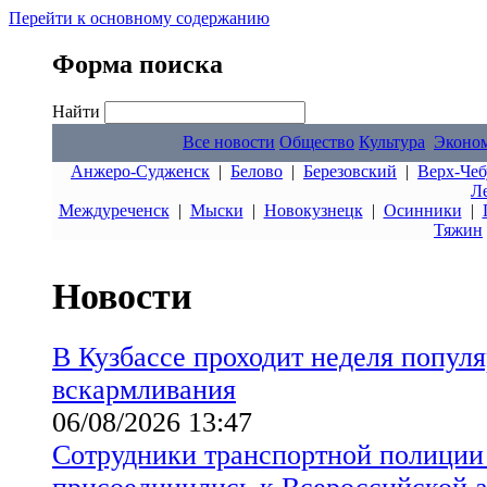
Перейти к основному содержанию
Форма поиска
Найти
Все новости
Общество
Культура
Эконо
Анжеро-Судженск
|
Белово
|
Березовский
|
Верх-Чеб
Л
Междуреченск
|
Мыски
|
Новокузнецк
|
Осинники
|
Тяжин
Новости
В Кузбассе проходит неделя попул
вскармливания
06/08/2026 13:47
Сотрудники транспортной полиции