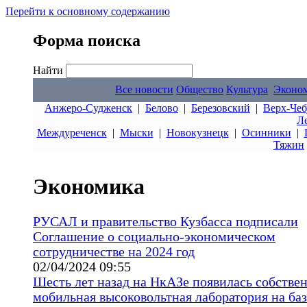
Перейти к основному содержанию
Форма поиска
Найти
Все новости
Общество
Культура
Эконо
Анжеро-Судженск
|
Белово
|
Березовский
|
Верх-Чеб
Л
Междуреченск
|
Мыски
|
Новокузнецк
|
Осинники
|
Тяжин
Экономика
РУСАЛ и правительство Кузбасса подписали
Соглашение о социально-экономическом
сотрудничестве на 2024 год
02/04/2024 09:55
Шесть лет назад на НкАЗе появилась собстве
мобильная высоковольтная лаборатория на баз