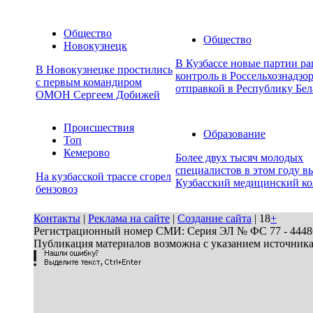
Общество
Общество
Новокузнецк
В Кузбассе новые партии р
В Новокузнецке простились
контроль в Россельхознадзор
с первым командиром
отправкой в Республику Бел
ОМОН Сергеем Добижей
Происшествия
Образование
Топ
Кемерово
Более двух тысяч молодых
специалистов в этом году в
На кузбасской трассе сгорел
Кузбасский медицинский к
бензовоз
Контакты
|
Реклама на сайте
|
Создание сайта
| 18
+
Регистрационный номер СМИ: Серия ЭЛ № ФС 77 - 44486 
Публикация материалов возможна с указанием источник