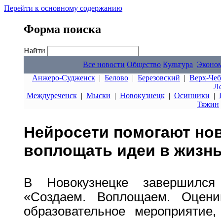
Перейти к основному содержанию
Форма поиска
Найти
Все новости
Общество
Культура
Эконо
Анжеро-Судженск
|
Белово
|
Березовский
|
Верх-Чеб
Л
Междуреченск
|
Мыски
|
Новокузнецк
|
Осинники
|
Тяжин
Нейросети помогают но
воплощать идеи в жизн
В Новокузнецке завершился
«Создаем. Воплощаем. Оцени
образовательное мероприятие