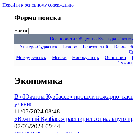
Перейти к основному содержанию
Форма поиска
Найти
Все новости
Общество
Культура
Эконо
Анжеро-Судженск
|
Белово
|
Березовский
|
Верх-Чеб
Л
Междуреченск
|
Мыски
|
Новокузнецк
|
Осинники
|
Тяжин
Экономика
В «Южном Кузбассе» прошли пожарно-такт
учения
11/03/2024 08:48
«Южный Кузбасс» расширил социальную п
07/03/2024 09:44