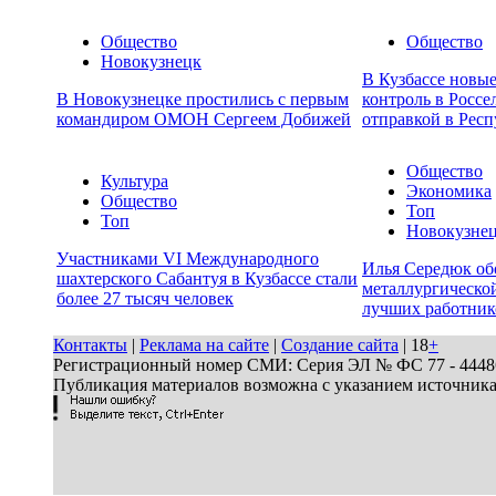
Общество
Общество
Новокузнецк
В Кузбассе новы
В Новокузнецке простились с первым
контроль в Россе
командиром ОМОН Сергеем Добижей
отправкой в Респ
Общество
Культура
Экономика
Общество
Топ
Топ
Новокузне
Участниками VI Международного
Илья Середюк об
шахтерского Сабантуя в Кузбассе стали
металлургической
более 27 тысяч человек
лучших работник
Контакты
|
Реклама на сайте
|
Создание сайта
| 18
+
Регистрационный номер СМИ: Серия ЭЛ № ФС 77 - 44486 
Публикация материалов возможна с указанием источник