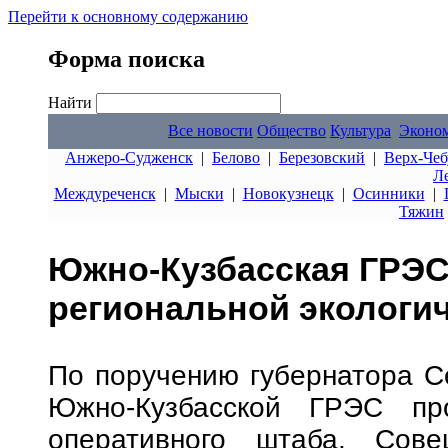
Перейти к основному содержанию
Форма поиска
Найти
Все новости
Общество
Культура
Эконо
Анжеро-Судженск
|
Белово
|
Березовский
|
Верх-Чеб
Л
Междуреченск
|
Мыски
|
Новокузнецк
|
Осинники
|
Тяжин
Южно-Кузбасская ГРЭС
региональной экологи
По поручению губернатора С
Южно-Кузбасской ГРЭС пр
оперативного штаба. Сове