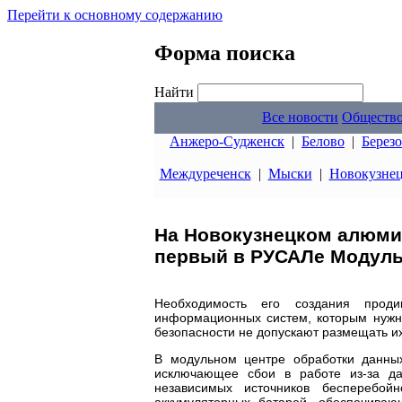
Перейти к основному содержанию
Форма поиска
Найти
Все новости
Обществ
Анжеро-Судженск
|
Белово
|
Берез
Междуреченск
|
Мыски
|
Новокузне
На Новокузнецком алюми
первый в РУСАЛе Модуль
Необходимость его создания прод
информационных систем, которым нужн
безопасности не допускают размещать их
В модульном центре обработки данных
исключающее сбои в работе из-за да
независимых источников бесперебой
аккумуляторных батарей, обеспечива