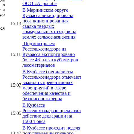
ООО «Агросиб»
 в
у и
В Мариинском округе
 до
Кузбасса ликвидирована
несанкционированная
15:13
свалка твердых
ься
коммунальных отходов на
землях сельхозназначения
Под контролем
Россельхознадзора из
15:11
Кузбасса экспортировано
более 46 тысяч кубометров
лесоматериалов
В Кузбассе специалисты
Россельхознадзора отмечают
важность превентивных
15:07
мероприятий в сфере
обеспечения качества и
безопасности зерна
В Кузбассе
Россельхознадзор прекратил
15:05
действие декларации на
1500 т овса
В Кузбассе проходит неделя
13:47
популяризации грудного