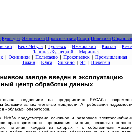
о
Культура
Экономика
Происшествия
Спорт
Политика
Образова
овский
|
Верх-Чебула
|
Гурьевск
|
Ижморский
|
Калтан
|
Кеме
Ленинск-Кузнецкий
|
Мариинск
цк
|
Осинники
|
Полысаево
|
Прокопьевск
|
Промышленная
Тяжин
|
Юрга
|
Яшкино
|
Яя
|
Шерегеш
ниевом заводе введен в эксплуатацию
ный центр обработки данных
иктована внедрением на предприятиях РУСАЛа современн
ы большие вычислительные мощности. А требования надежност
 в «облаках» операторов.
 НкАЗа предусмотрено основное и резервное электроснабжен
же кратковременного прерывания питания, несколько полнос
ного питания, каждый из которых - с собственным массив
ющим работу всего необходимого оборудования даже при пол