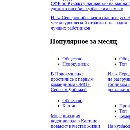
СФР по Кузбассу направило на выплат
единого пособия кузбасским семьям
Илья Середюк обозначил главные успе
металлургической отрасли и наградил
лучших работников
Популярное за месяц
Общество
Обще
Новокузнецк
Топ
В Новокузнецке
Илья Серед
простились с первым
на разгруз
командиром ОМОН
топливом и
Сергеем Добижей
доставки в
Общество
Калтан
Прои
Топ
Модернизация
Кеме
водопровода в Калтане
повысит качество жизни
На кузбасс