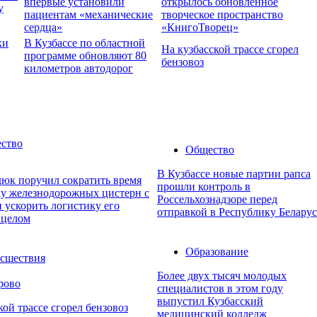
впервые установили
открылось обновленное
у
пациентам «механические
творческое пространство
сердца»
«КнигоТворец»
хи
В Кузбассе по областной
На кузбасской трассе сгорел
программе обновляют 80
бензовоз
километров автодорог
ство
Общество
В Кузбассе новые партии рапса
юк поручил сократить время
прошли контроль в
ку железнодорожных цистерн с
Россельхознадзоре перед
 ускорить логистику его
отправкой в Республику Беларус
 целом
Образование
сшествия
Более двух тысяч молодых
рово
специалистов в этом году
выпустил Кузбасский
кой трассе сгорел бензовоз
медицинский колледж