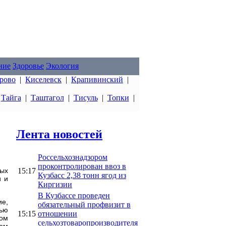
ние
Здоровье
Экология
рово
|
Киселевск
|
Крапивинский
|
|
Тайга
|
Таштагол
|
Тисуль
|
Топки
|
Лента новостей
Россельхознадзором
проконтролирован ввоз в
15:17
ых
Кузбасс 2,38 тонн ягод из
и и
Киргизии
В Кузбассе проведен
ие,
обязательный профвизит в
тью
15:15
отношении
ом
сельхозтоваропроизводителя
ном