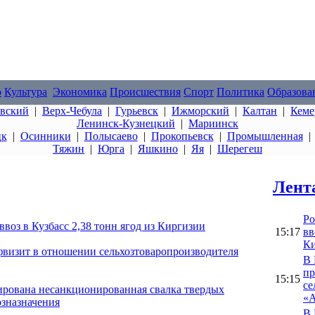
о
Культура
Экономика
Происшествия
Спорт
Политика
Образова
овский
|
Верх-Чебула
|
Гурьевск
|
Ижморский
|
Калтан
|
Кеме
Ленинск-Кузнецкий
|
Мариинск
цк
|
Осинники
|
Полысаево
|
Прокопьевск
|
Промышленная
Тяжин
|
Юрга
|
Яшкино
|
Яя
|
Шерегеш
Лент
Ро
воз в Кузбасс 2,38 тонн ягод из Киргизии
15:17
вв
Ки
фвизит в отношении сельхозтоваропроизводителя
В 
пр
15:15
се
ирована несанкционированная свалка твердых
«А
озназначения
В 