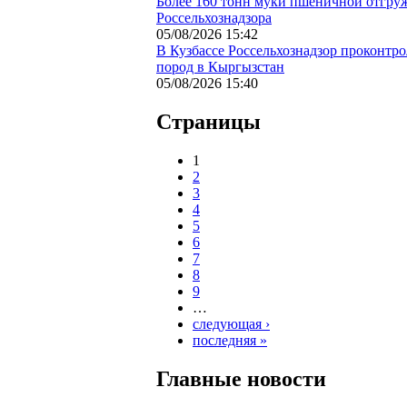
Более 160 тонн муки пшеничной отгруж
Россельхознадзора
05/08/2026 15:42
В Кузбассе Россельхознадзор проконтр
пород в Кыргызстан
05/08/2026 15:40
Страницы
1
2
3
4
5
6
7
8
9
…
следующая ›
последняя »
Главные новости