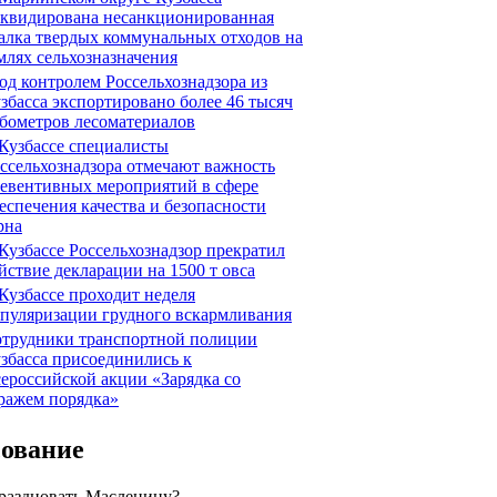
квидирована несанкционированная
алка твердых коммунальных отходов на
млях сельхозназначения
д контролем Россельхознадзора из
збасса экспортировано более 46 тысяч
бометров лесоматериалов
Кузбассе специалисты
ссельхознадзора отмечают важность
евентивных мероприятий в сфере
еспечения качества и безопасности
рна
Кузбассе Россельхознадзор прекратил
йствие декларации на 1500 т овса
Кузбассе проходит неделя
пуляризации грудного вскармливания
трудники транспортной полиции
збасса присоединились к
ероссийской акции «Зарядка со
ражем порядка»
сование
праздновать Масленицу?