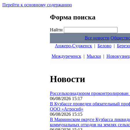
Перейти к основному содержанию
Форма поиска
Найти
Все новости
Обществ
Анжеро-Судженск
|
Белово
|
Берез
Междуреченск
|
Мыски
|
Новокузне
Новости
Россельхознадзором проконтролирован в
06/08/2026 15:17
В Кузбассе проведен обязательный про
ООО «Агросиб»
06/08/2026 15:15
В Мариинском округе Кузбасса ликвид
коммунальных отходов на землях сельх
06/08/2026 15:13