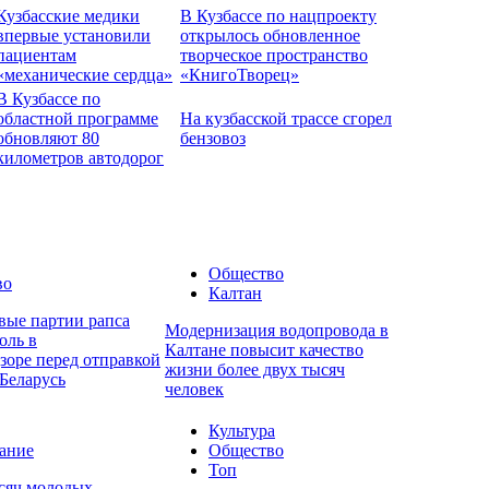
Кузбасские медики
В Кузбассе по нацпроекту
впервые установили
открылось обновленное
пациентам
творческое пространство
«механические сердца»
«КнигоТворец»
В Кузбассе по
областной программе
На кузбасской трассе сгорел
обновляют 80
бензовоз
километров автодорог
Общество
во
Калтан
вые партии рапса
Модернизация водопровода в
оль в
Калтане повысит качество
зоре перед отправкой
жизни более двух тысяч
Беларусь
человек
Культура
ание
Общество
Топ
ысяч молодых