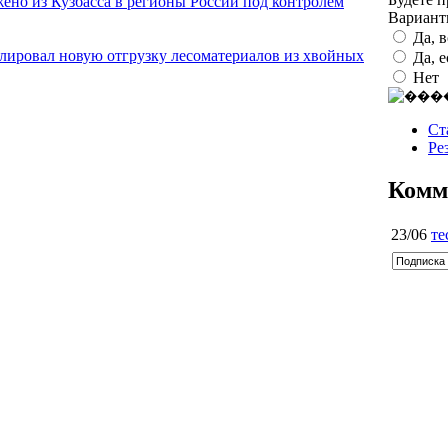
ено из Кузбасса в регионы России под контролем
Вариан
Да, 
олировал новую отгрузку лесоматериалов из хвойных
Да, 
Нет
Ст
Ре
Комм
23/06
те