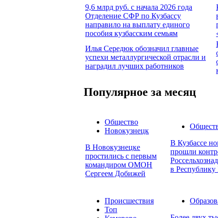
9,6 млрд руб. с начала 2026 года
Отделение СФР по Кузбассу
направило на выплату единого
пособия кузбасским семьям
Илья Середюк обозначил главные
успехи металлургической отрасли и
наградил лучших работников
Популярное за месяц
Общество
Общест
Новокузнецк
В Кузбассе но
В Новокузнецке
прошли контр
простились с первым
Россельхознад
командиром ОМОН
в Республику 
Сергеем Добижей
Происшествия
Образов
Топ
Более двух т