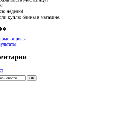
ты
всю неделю!
если куплю блины в магазине.
арые опросы
зультаты
ентарии
ст