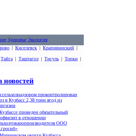
ние
Здоровье
Экология
рово
|
Киселевск
|
Крапивинский
|
|
Тайга
|
Таштагол
|
Тисуль
|
Топки
|
а новостей
ссельхознадзором проконтролирован
оз в Кузбасс 2,38 тонн ягод из
ргизии
Кузбассе проведен обязательный
офвизит в отношении
льхозтоваропроизводителя ООО
гросиб»
Мариинском округе Кузбасса