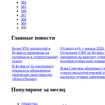
384
385
386
387
388
389
390
Главные новости
Более 95% теплосетей в
9,6 млрд руб. с начала 2026
Кузбассе проверены на
Отделение СФР по Кузбасс
готовность к отопительному
направило на выплату еди
сезону
пособия кузбасским семьям
В Кузбассе по нацпроекту
Илья Середюк обозначил г
открылось обновленное
успехи металлургической о
творческое пространство
наградил лучших работник
«КнигоТворец»
Популярное за месяц
Общество