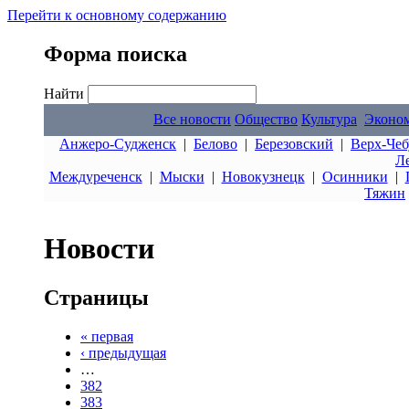
Перейти к основному содержанию
Форма поиска
Найти
Все новости
Общество
Культура
Эконо
Анжеро-Судженск
|
Белово
|
Березовский
|
Верх-Чеб
Л
Междуреченск
|
Мыски
|
Новокузнецк
|
Осинники
|
Тяжин
Новости
Страницы
« первая
‹ предыдущая
…
382
383