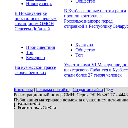
Общество
Новокузнецк
В Кузбассе новые партии рапса
В Новокузнецке
прошли контроль в
простились с первым
Россельхознадзоре перед
командиром ОМОН
отправкой в Республику Белару
Сергеем Добижей
Культура
Происшествия
Общество
Топ
Топ
Кемерово
Участниками VI Международно
На кузбасской трассе
шахтерского Сабантуя в Кузбасс
сгорел бензовоз
стали более 27 тысяч человек
Контакты
|
Реклама на сайте
|
Создание сайта
| 18
+
Регистрационный номер СМИ: Серия ЭЛ № ФС 77 - 44486 
Публикация материалов возможна с указанием источник