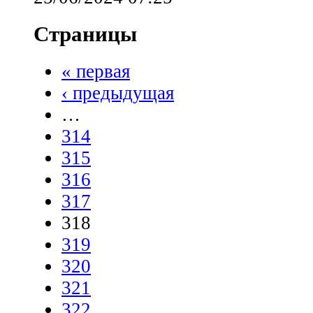
Страницы
« первая
‹ предыдущая
…
314
315
316
317
318
319
320
321
322