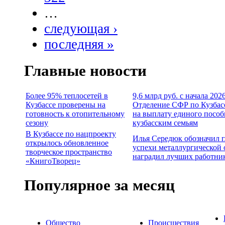
…
следующая ›
последняя »
Главные новости
Более 95% теплосетей в
9,6 млрд руб. с начала 202
Кузбассе проверены на
Отделение СФР по Кузбас
готовность к отопительному
на выплату единого пособ
сезону
кузбасским семьям
В Кузбассе по нацпроекту
Илья Середюк обозначил 
открылось обновленное
успехи металлургической 
творческое пространство
наградил лучших работни
«КнигоТворец»
Популярное за месяц
Общество
Происшествия