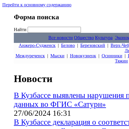
Перейти к основному содержанию
Форма поиска
Найти
Все новости
Общество
Культура
Эконо
Анжеро-Судженск
|
Белово
|
Березовский
|
Верх-Чеб
Л
Междуреченск
|
Мыски
|
Новокузнецк
|
Осинники
|
Тяжин
Новости
В Кузбассе выявлены нарушения 
данных во ФГИС «Сатурн»
27/06/2024 16:31
В Кузбассе декларация о соответ