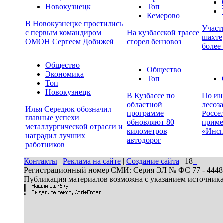
Новокузнецк
Топ
Кемерово
В Новокузнецке простились
Участ
с первым командиром
На кузбасской трассе
шахте
ОМОН Сергеем Добижей
сгорел бензовоз
более
Общество
Общество
Экономика
Топ
Топ
Новокузнецк
В Кузбассе по
По ин
областной
лесоз
Илья Середюк обозначил
программе
Россе
главные успехи
обновляют 80
приме
металлургической отрасли и
километров
«Инсп
наградил лучших
автодорог
работников
Контакты
|
Реклама на сайте
|
Создание сайта
| 18
+
Регистрационный номер СМИ: Серия ЭЛ № ФС 77 - 44486 
Публикация материалов возможна с указанием источник