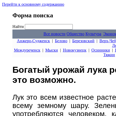
Перейти к основному содержанию
Форма поиска
Найти
Все новости
Общество
Культура
Эконо
Анжеро-Судженск
|
Белово
|
Березовский
|
Верх-Чеб
Л
Междуреченск
|
Мыски
|
Новокузнецк
|
Осинники
|
Тяжин
Богатый урожай лука р
это возможно.
Лук это всем известное раст
всему земному шару. Зелен
употребляются человеком, 