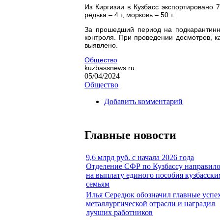
Из Киргизии в Кузбасс экспортировано 
редька – 4 т, морковь – 50 т.
За прошедший период на подкарантинн
контроля. При проведении досмотров, к
выявлено.
Общество
kuzbassnews.ru
05/04/2024
Общество
Добавить комментарий
Главные новости
9,6 млрд руб. с начала 2026 года
Отделение СФР по Кузбассу направил
на выплату единого пособия кузбасски
семьям
Илья Середюк обозначил главные успе
металлургической отрасли и наградил
лучших работников