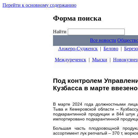
Перейти к основному содержанию
Форма поиска
Найти
Все новости
Обществ
Анжеро-Судженск
|
Белово
|
Берез
Междуреченск
|
Мыски
|
Новокузне
Под контролем Управлени
Кузбасса в марте ввезен
В марте 2024 года должностными лица
Тыва и Кемеровской области – Кузбассу
подкарантинной продукции и 844 штук 
импортировано подкарантинной продукци
Большая часть плодоовощной продукц
ассортимент лук репчатый – 370 т, морковь –