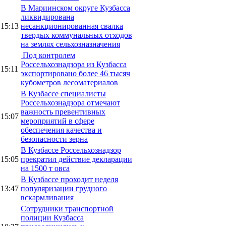
В Мариинском округе Кузбасса
ликвидирована
15:13
несанкционированная свалка
твердых коммунальных отходов
на землях сельхозназначения
Под контролем
Россельхознадзора из Кузбасса
15:11
экспортировано более 46 тысяч
кубометров лесоматериалов
В Кузбассе специалисты
Россельхознадзора отмечают
важность превентивных
15:07
мероприятий в сфере
обеспечения качества и
безопасности зерна
В Кузбассе Россельхознадзор
15:05
прекратил действие декларации
на 1500 т овса
В Кузбассе проходит неделя
13:47
популяризации грудного
вскармливания
Сотрудники транспортной
полиции Кузбасса