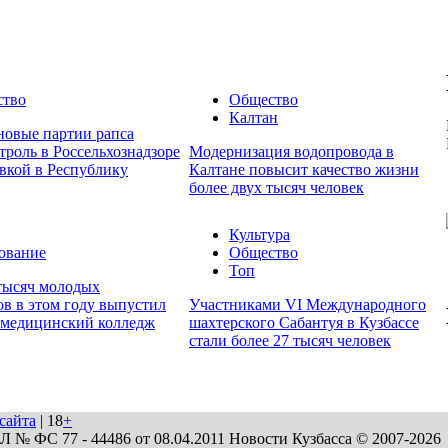
ство
Общество
Калтан
новые партии рапса
роль в Россельхознадзоре
Модернизация водопровода в
вкой в Республику
Калтане повысит качество жизни
более двух тысяч человек
Культура
ование
Общество
Топ
 тысяч молодых
в в этом году выпустил
Участниками VI Международного
 медицинский колледж
шахтерского Сабантуя в Кузбассе
стали более 27 тысяч человек
сайта
| 18
+
№ ФС 77 - 44486 от 08.04.2011 Новости Кузбасса © 2007-2026