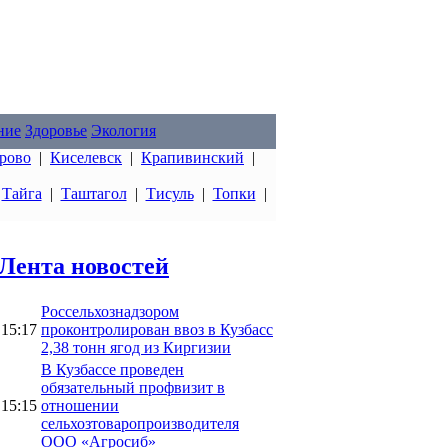
ние
Здоровье
Экология
рово
|
Киселевск
|
Крапивинский
|
|
Тайга
|
Таштагол
|
Тисуль
|
Топки
|
Лента новостей
Россельхознадзором
15:17
проконтролирован ввоз в Кузбасс
2,38 тонн ягод из Киргизии
В Кузбассе проведен
обязательный профвизит в
15:15
отношении
сельхозтоваропроизводителя
ООО «Агросиб»