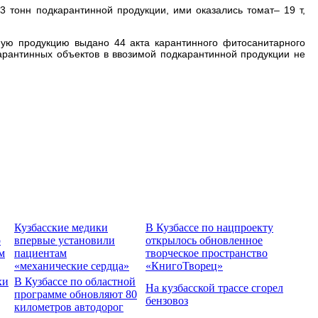
73 тонн подкарантинной продукции, ими оказались томат– 19 т,
ую продукцию выдано 44 акта карантинного фитосанитарного
арантинных объектов в ввозимой подкарантинной продукции не
Кузбасские медики
В Кузбассе по нацпроекту
о
впервые установили
открылось обновленное
м
пациентам
творческое пространство
«механические сердца»
«КнигоТворец»
хи
В Кузбассе по областной
На кузбасской трассе сгорел
программе обновляют 80
бензовоз
километров автодорог