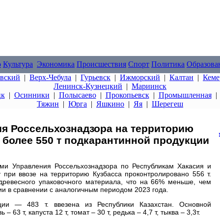
о
Культура
Экономика
Происшествия
Спорт
Политика
Образова
овский
|
Верх-Чебула
|
Гурьевск
|
Ижморский
|
Калтан
|
Кеме
Ленинск-Кузнецкий
|
Мариинск
цк
|
Осинники
|
Полысаево
|
Прокопьевск
|
Промышленная
Тяжин
|
Юрга
|
Яшкино
|
Яя
|
Шерегеш
я Россельхознадзора на территорию
о более 550 т подкарантинной продукции
ми Управления Россельхознадзора по Республикам Хакасия и
 при ввозе на территорию Кузбасса проконтролировано 556 т.
древесного упаковочного материала, что на 66% меньше, чем
и в сравнении с аналогичным периодом 2023 года.
ии — 483 т. ввезена из Республики Казахстан. Основной
 63 т, капуста 12 т, томат – 30 т, редька – 4,7 т, тыква – 3,3т.