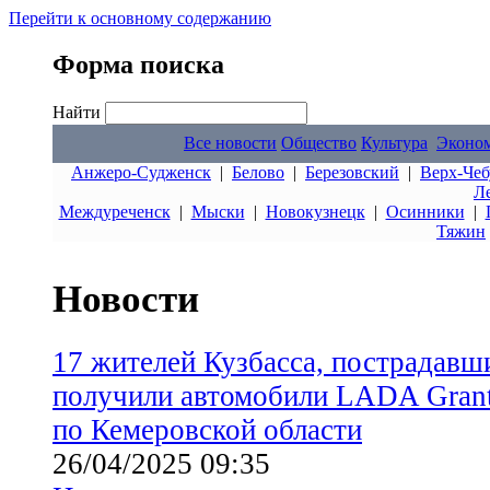
Перейти к основному содержанию
Форма поиска
Найти
Все новости
Общество
Культура
Эконо
Анжеро-Судженск
|
Белово
|
Березовский
|
Верх-Чеб
Л
Междуреченск
|
Мыски
|
Новокузнецк
|
Осинники
|
Тяжин
Новости
17 жителей Кузбасса, пострадавши
получили автомобили LADA Gran
по Кемеровской области
26/04/2025 09:35