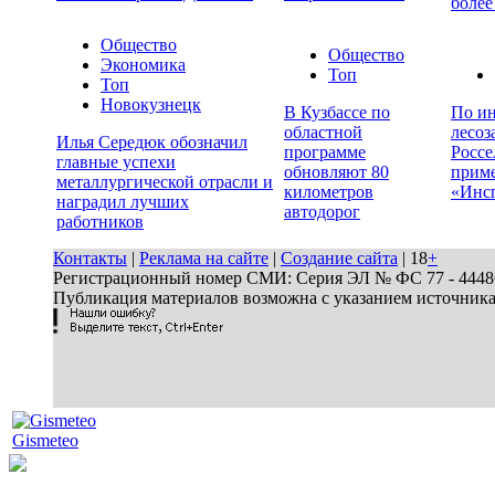
более
Общество
Общество
Экономика
Топ
Топ
Новокузнецк
В Кузбассе по
По ин
областной
лесоз
Илья Середюк обозначил
программе
Россе
главные успехи
обновляют 80
прим
металлургической отрасли и
километров
«Инс
наградил лучших
автодорог
работников
Контакты
|
Реклама на сайте
|
Создание сайта
| 18
+
Регистрационный номер СМИ: Серия ЭЛ № ФС 77 - 44486 
Публикация материалов возможна с указанием источник
Gismeteo