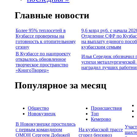
Главные новости
Более 95% теплосетей в
9,6 млрд руб. с начала 202
Кузбассе проверены на
Отделение СФР по Кузбас
готовность к отопительному
на выплату единого посо
сезону
кузбасским семьям
В Кузбассе по нацпроекту
Илья Середюк обозначил 
открылось обновленное
успехи металлургической 
творческое пространство
наградил лучших работни
«КнигоТворец»
Популярное за месяц
Общество
Происшествия
Новокузнецк
Топ
Кемерово
В Новокузнецке простились
Учас
с первым командиром
На кузбасской трассе
шахте
ОМОН Сергеем Добижей
сгорел бензовоз