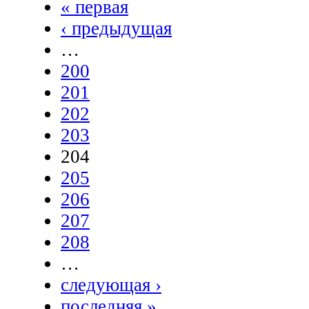
« первая
‹ предыдущая
…
200
201
202
203
204
205
206
207
208
…
следующая ›
последняя »