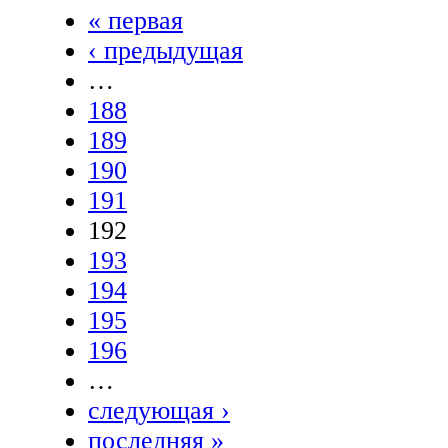
« первая
‹ предыдущая
…
188
189
190
191
192
193
194
195
196
…
следующая ›
последняя »