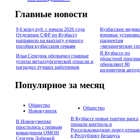
Главные новости
9,6 млрд руб. с начала 2026 года
Кузбасские медик
Отделение СФР по Кузбассу
впервые установи
направило на выплату единого
пациентам
пособия кузбасским семьям
«механические се
В Кузбассе по
Илья Середюк обозначил главные
областной програ
успехи металлургической отрасли и
обновляют 80
наградил лучших работников
километров автод
Популярное за месяц
Общество
Общество
Новокузнецк
В Кузбассе новые партии рапса
В Новокузнецке
прошли контроль в
простились с первым
Россельхознадзоре перед отпра
командиром ОМОН
в Республику Беларусь
Сергеем Добижей