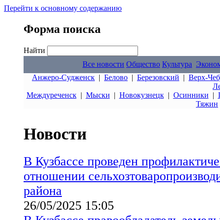
Перейти к основному содержанию
Форма поиска
Найти
Все новости
Общество
Культура
Эконо
Анжеро-Судженск
|
Белово
|
Березовский
|
Верх-Чеб
Л
Междуреченск
|
Мыски
|
Новокузнецк
|
Осинники
|
Тяжин
Новости
В Кузбассе проведен профилактиче
отношении сельхозтоваропроизводи
района
26/05/2025 15:05