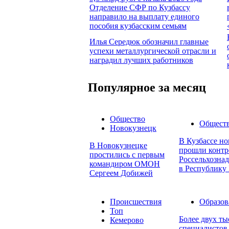
Отделение СФР по Кузбассу
направило на выплату единого
пособия кузбасским семьям
Илья Середюк обозначил главные
успехи металлургической отрасли и
наградил лучших работников
Популярное за месяц
Общество
Общест
Новокузнецк
В Кузбассе но
В Новокузнецке
прошли контр
простились с первым
Россельхознад
командиром ОМОН
в Республику 
Сергеем Добижей
Происшествия
Образов
Топ
Более двух т
Кемерово
специалистов 