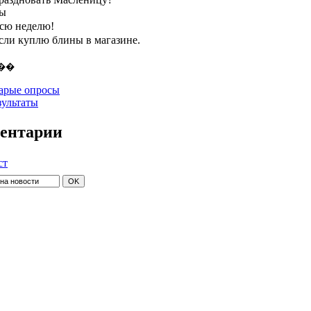
ты
всю неделю!
если куплю блины в магазине.
арые опросы
зультаты
ентарии
ст