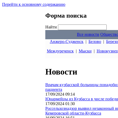
Перейти к основному содержанию
Форма поиска
Найти
Все новости
Обществ
Анжеро-Судженск
|
Белово
|
Берез
Междуреченск
|
Мыски
|
Новокузне
Новости
Врачам кузбасской больницы понадобил
пациента
17/09/2024 09:14
Юнармейцы из Кузбасса в числе победи
17/09/2024 01:30
Россельхознадзор выявил незаконный в
Кемеровской области-Кузбасса
16/09/2024 16:51