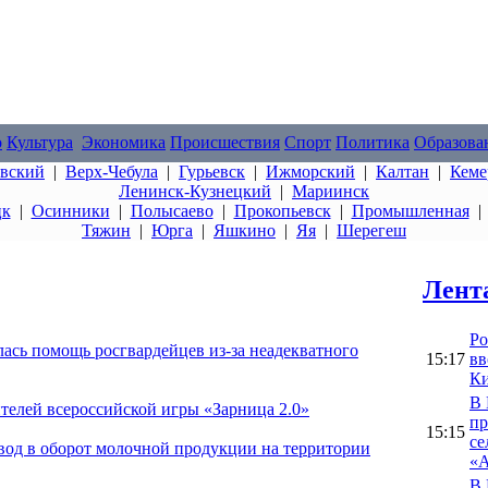
о
Культура
Экономика
Происшествия
Спорт
Политика
Образова
овский
|
Верх-Чебула
|
Гурьевск
|
Ижморский
|
Калтан
|
Кеме
Ленинск-Кузнецкий
|
Мариинск
цк
|
Осинники
|
Полысаево
|
Прокопьевск
|
Промышленная
Тяжин
|
Юрга
|
Яшкино
|
Яя
|
Шерегеш
Лент
Ро
ась помощь росгвардейцев из-за неадекватного
15:17
вв
Ки
В 
телей всероссийской игры «Зарница 2.0»
пр
15:15
се
вод в оборот молочной продукции на территории
«А
В 