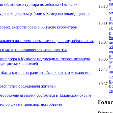
ли
п областного турнира по дебатам «Глаголь»
15:13
св
зе
уры в кировском районе г. Кемерово ликвидирована
По
15:11
Ку
збасса экспортировано 65 тысяч кубометров
ку
В 
Ро
ального назначения отмечает годовщину образования
15:07
пр
об
 и мяса, попытавшегося «сэкономить»
зе
В 
ознадзора в Кузбассе подтвердили фитосанитарную
15:05
де
медицинских шпателей
В 
13:47
по
басса одно из ограничений, так как это мешало его
Со
Ку
10:37
Вс
 бесплатно обследовали жителей
ст
еображенная земля» состоялась в Тяжинском округе
Голо
вопорядка на транспортном объекте
Будете 