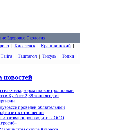
ние
Здоровье
Экология
рово
|
Киселевск
|
Крапивинский
|
|
Тайга
|
Таштагол
|
Тисуль
|
Топки
|
а новостей
ссельхознадзором проконтролирован
оз в Кузбасс 2,38 тонн ягод из
ргизии
Кузбассе проведен обязательный
офвизит в отношении
льхозтоваропроизводителя ООО
гросиб»
Мариинском округе Кузбасса