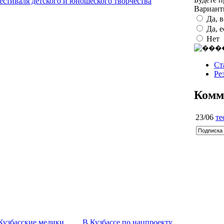
естиваля детского и юношеского творчества
Вариан
Да, 
Да, 
Нет
Ст
Ре
Комм
23/06
те
Кузбасские медики
В Кузбассе по нацпроекту