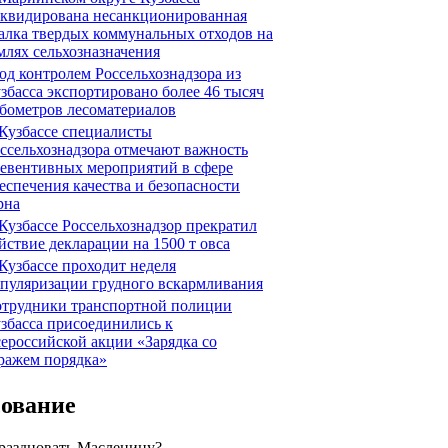
квидирована несанкционированная
алка твердых коммунальных отходов на
млях сельхозназначения
д контролем Россельхознадзора из
збасса экспортировано более 46 тысяч
бометров лесоматериалов
Кузбассе специалисты
ссельхознадзора отмечают важность
евентивных мероприятий в сфере
еспечения качества и безопасности
рна
Кузбассе Россельхознадзор прекратил
йствие декларации на 1500 т овса
Кузбассе проходит неделя
пуляризации грудного вскармливания
трудники транспортной полиции
збасса присоединились к
ероссийской акции «Зарядка со
ражем порядка»
сование
праздновать Масленицу?