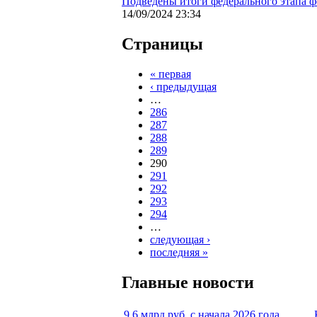
Подведены итоги федерального этапа ф
14/09/2024 23:34
Страницы
« первая
‹ предыдущая
…
286
287
288
289
290
291
292
293
294
…
следующая ›
последняя »
Главные новости
9,6 млрд руб. с начала 2026 года