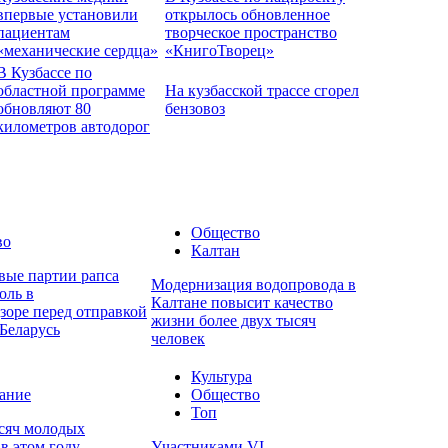
впервые установили
открылось обновленное
пациентам
творческое пространство
«механические сердца»
«КнигоТворец»
В Кузбассе по
областной программе
На кузбасской трассе сгорел
обновляют 80
бензовоз
километров автодорог
Общество
во
Калтан
вые партии рапса
Модернизация водопровода в
оль в
Калтане повысит качество
зоре перед отправкой
жизни более двух тысяч
Беларусь
человек
Культура
ание
Общество
Топ
ысяч молодых
в этом году
Участниками VI