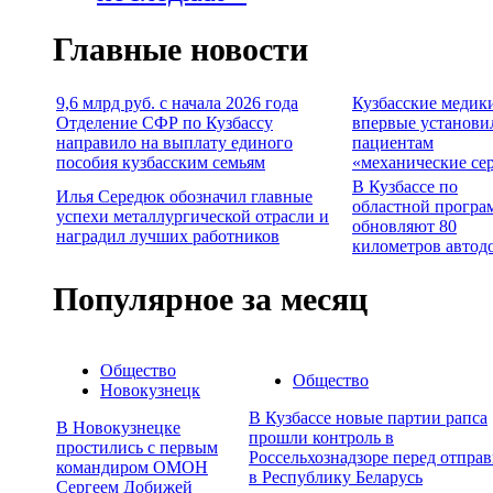
Главные новости
9,6 млрд руб. с начала 2026 года
Кузбасские медик
Отделение СФР по Кузбассу
впервые установи
направило на выплату единого
пациентам
пособия кузбасским семьям
«механические се
В Кузбассе по
Илья Середюк обозначил главные
областной програ
успехи металлургической отрасли и
обновляют 80
наградил лучших работников
километров автод
Популярное за месяц
Общество
Общество
Новокузнецк
В Кузбассе новые партии рапса
В Новокузнецке
прошли контроль в
простились с первым
Россельхознадзоре перед отпра
командиром ОМОН
в Республику Беларусь
Сергеем Добижей