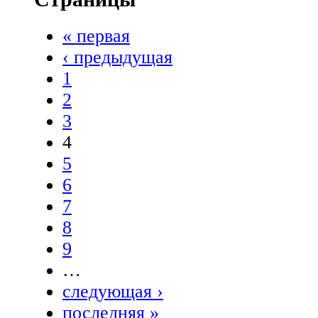
« первая
‹ предыдущая
1
2
3
4
5
6
7
8
9
…
следующая ›
последняя »