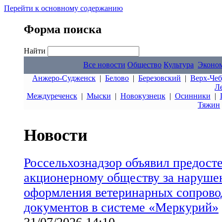
Перейти к основному содержанию
Форма поиска
Найти
Все новости
Общество
Культура
Эконо
Анжеро-Судженск
|
Белово
|
Березовский
|
Верх-Чеб
Л
Междуреченск
|
Мыски
|
Новокузнецк
|
Осинники
|
Тяжин
Новости
Россельхознадзор объявил предост
акционерному обществу за наруше
оформления ветеринарных сопрово
документов в системе «Меркурий»