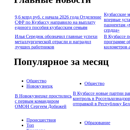
Кузбасские 
9,6 млрд руб. с начала 2026 года Отделение
впервые уст
СФР по Кузбассу направило на выплату
пациентам «
единого пособия кузбасским семьям
сердца»
Илья Середюк обозначил главные успехи
В Кузбассе п
металлургической отрасли и наградил
программе о
лучших работников
километров 
Популярное за месяц
Общество
Общество
Новокузнецк
В Кузбассе новые партии р
В Новокузнецке простились
контроль в Россельхознадзор
с первым командиром
отправкой в Республику Бел
ОМОН Сергеем Добижей
Происшествия
Образование
Топ