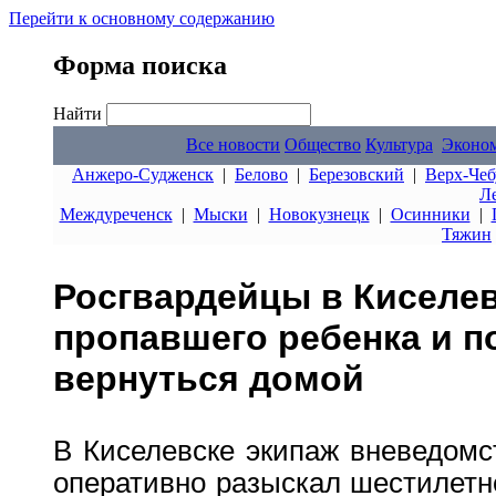
Перейти к основному содержанию
Форма поиска
Найти
Все новости
Общество
Культура
Эконо
Анжеро-Судженск
|
Белово
|
Березовский
|
Верх-Чеб
Л
Междуреченск
|
Мыски
|
Новокузнецк
|
Осинники
|
Тяжин
Росгвардейцы в Киселе
пропавшего ребенка и п
вернуться домой
В Киселевске экипаж вневедомс
оперативно разыскал шестилетн