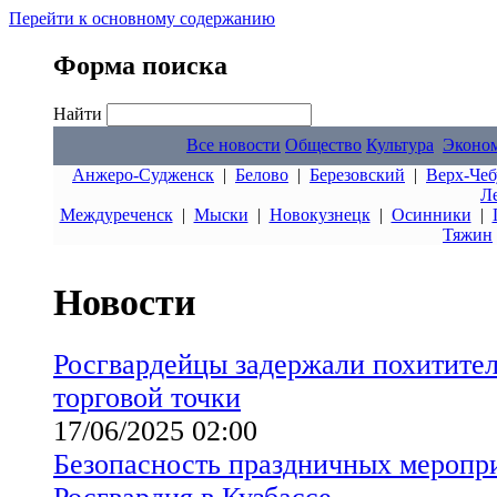
Перейти к основному содержанию
Форма поиска
Найти
Все новости
Общество
Культура
Эконо
Анжеро-Судженск
|
Белово
|
Березовский
|
Верх-Чеб
Л
Междуреченск
|
Мыски
|
Новокузнецк
|
Осинники
|
Тяжин
Новости
Росгвардейцы задержали похитител
торговой точки
17/06/2025 02:00
Безопасность праздничных меропр