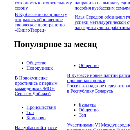
готовность к отопительному
направило на выплату еди
сезону
пособия кузбасским семьям
В Кузбассе по нацпроекту
Илья Середюк обозначил г
открылось обновленное
успехи металлургической о
творческое пространство
наградил лучших работник
«КнигоТворец»
Популярное за месяц
Общество
Общество
Новокузнецк
В Кузбассе новые партии рапса
В Новокузнецке
прошли контроль в
простились с первым
Россельхознадзоре перед отпра
командиром ОМОН
в Республику Беларусь
Сергеем Добижей
Культура
Происшествия
Общество
Топ
Топ
Кемерово
Участниками VI Международн
На кузбасской трассе