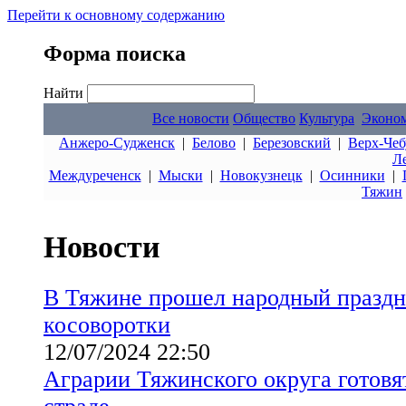
Перейти к основному содержанию
Форма поиска
Найти
Все новости
Общество
Культура
Эконо
Анжеро-Судженск
|
Белово
|
Березовский
|
Верх-Чеб
Л
Междуреченск
|
Мыски
|
Новокузнецк
|
Осинники
|
Тяжин
Новости
В Тяжине прошел народный праздн
косоворотки
12/07/2024 22:50
Аграрии Тяжинского округа готовя