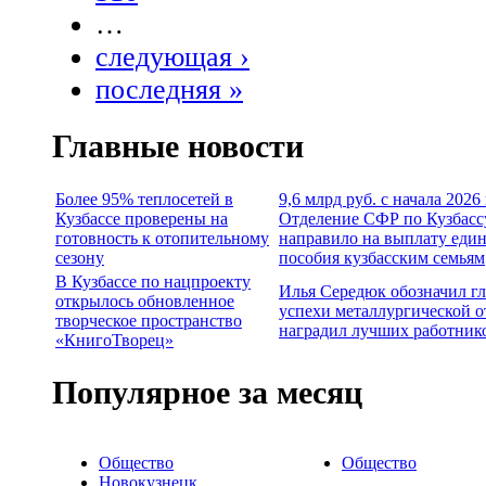
…
следующая ›
последняя »
Главные новости
Более 95% теплосетей в
9,6 млрд руб. с начала 2026
Кузбассе проверены на
Отделение СФР по Кузбасс
готовность к отопительному
направило на выплату еди
сезону
пособия кузбасским семьям
В Кузбассе по нацпроекту
Илья Середюк обозначил г
открылось обновленное
успехи металлургической о
творческое пространство
наградил лучших работник
«КнигоТворец»
Популярное за месяц
Общество
Общество
Новокузнецк