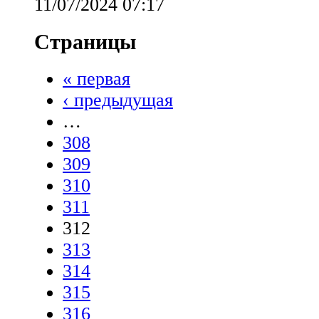
11/07/2024 07:17
Страницы
« первая
‹ предыдущая
…
308
309
310
311
312
313
314
315
316