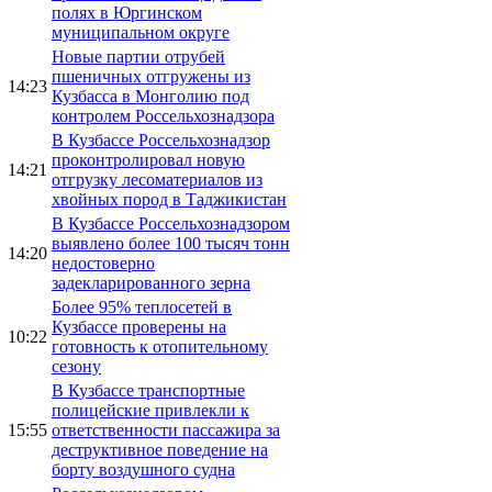
полях в Юргинском
муниципальном округе
Новые партии отрубей
пшеничных отгружены из
14:23
Кузбасса в Монголию под
контролем Россельхознадзора
В Кузбассе Россельхознадзор
проконтролировал новую
14:21
отгрузку лесоматериалов из
хвойных пород в Таджикистан
В Кузбассе Россельхознадзором
выявлено более 100 тысяч тонн
14:20
недостоверно
задекларированного зерна
Более 95% теплосетей в
Кузбассе проверены на
10:22
готовность к отопительному
сезону
В Кузбассе транспортные
полицейские привлекли к
15:55
ответственности пассажира за
деструктивное поведение на
борту воздушного судна