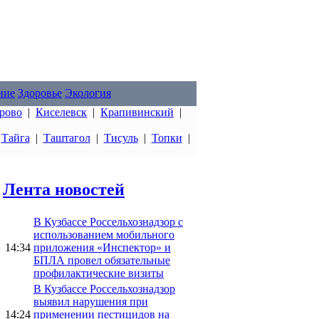
ние
Здоровье
Экология
рово
|
Киселевск
|
Крапивинский
|
|
Тайга
|
Таштагол
|
Тисуль
|
Топки
|
Лента новостей
В Кузбассе Россельхознадзор с
использованием мобильного
14:34
приложения «Инспектор» и
БПЛА провел обязательные
профилактические визиты
В Кузбассе Россельхознадзор
выявил нарушения при
14:24
применении пестицидов на