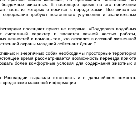
 бездомных животных. В настоящее время на его попечении
ная часть из которых относится к породе хаски. Все животные
я содержания требуют постоянного улучшения и значительных
Росгвардии посещают приют не впервые. «Поддержка подобных
т системный характер и является важной частью работы,
ых ценностей и помощь тем, кто оказался в сложной жизненной
мственной охраны младший лейтенант Денис Г.
ктивных и энергичных собак необходимы просторные территории
настоящее время рассматривается возможность переезда приюта
создать более комфортные условия для содержания животных и
и Росгвардии выразили готовность и в дальнейшем помогать
 со средствами массовой информации.