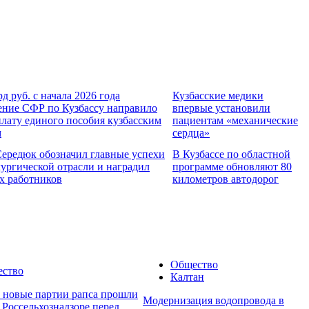
рд руб. с начала 2026 года
Кузбасские медики
ение СФР по Кузбассу направило
впервые установили
лату единого пособия кузбасским
пациентам «механические
м
сердца»
Середюк обозначил главные успехи
В Кузбассе по областной
ургической отрасли и наградил
программе обновляют 80
х работников
километров автодорог
Общество
ство
Калтан
е новые партии рапса прошли
Модернизация водопровода в
 Россельхознадзоре перед