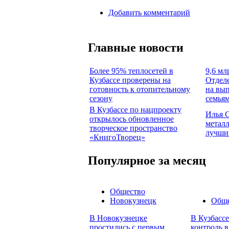
Добавить комментарий
Главные новости
Более 95% теплосетей в
9,6 мл
Кузбассе проверены на
Отдел
готовность к отопительному
на вып
сезону
семья
В Кузбассе по нацпроекту
Илья 
открылось обновленное
металл
творческое пространство
лучши
«КнигоТворец»
Популярное за месяц
Общество
Новокузнецк
Обще
В Новокузнецке
В Кузбасс
простились с первым
контроль в