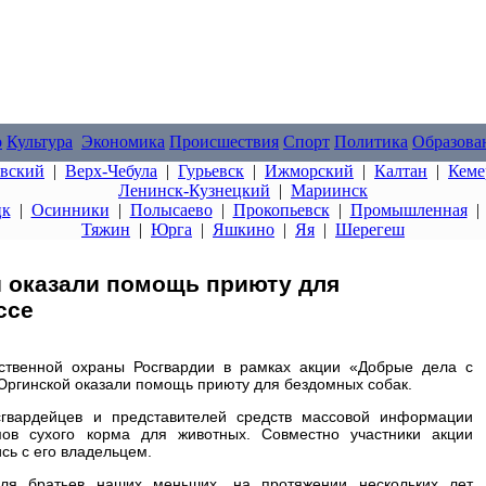
о
Культура
Экономика
Происшествия
Спорт
Политика
Образова
овский
|
Верх-Чебула
|
Гурьевск
|
Ижморский
|
Калтан
|
Кеме
Ленинск-Кузнецкий
|
Мариинск
цк
|
Осинники
|
Полысаево
|
Прокопьевск
|
Промышленная
Тяжин
|
Юрга
|
Яшкино
|
Яя
|
Шерегеш
ы оказали помощь приюту для
ссе
ственной охраны Росгвардии в рамках акции «Добрые дела с
Юргинской оказали помощь приюту для бездомных собак.
гвардейцев и представителей средств массовой информации
мов сухого корма для животных. Совместно участники акции
ись с его владельцем.
ля братьев наших меньших, на протяжении нескольких лет