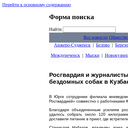
Перейти к основному содержанию
Форма поиска
Найти
Все новости
Обществ
Анжеро-Судженск
|
Белово
|
Берез
Междуреченск
|
Мыски
|
Новокузне
Росгвардия и журналист
бездомных собак в Кузба
В Юрге сотрудники филиала вневедом
Росгвардией» совместно с работниками 
Благодаря объединенным усилиям рос
удалось собрать около 120 килограм
доставили питание в приют, где встретил
Станислав Набатов, владелец дома д