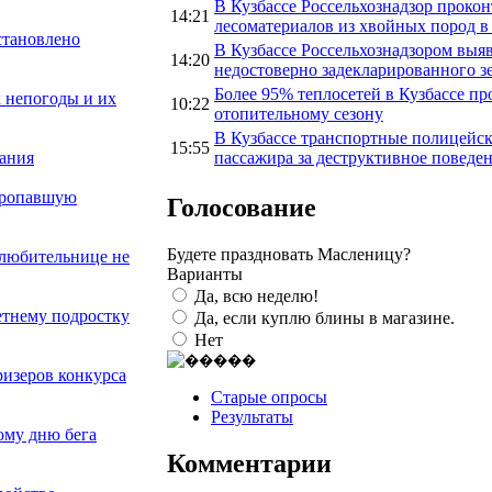
В Кузбассе Россельхознадзор проко
14:21
лесоматериалов из хвойных пород 
становлено
В Кузбассе Россельхознадзором выяв
14:20
недостоверно задекларированного з
Более 95% теплосетей в Кузбассе пр
х непогоды и их
10:22
отопительному сезону
В Кузбассе транспортные полицейск
15:55
пассажира за деструктивное поведен
пания
пропавшую
Голосование
Будете праздновать Масленицу?
любительнице не
Варианты
Да, всю неделю!
етнему подростку
Да, если куплю блины в магазине.
Нет
ризеров конкурса
Старые опросы
Результаты
ому дню бега
Комментарии