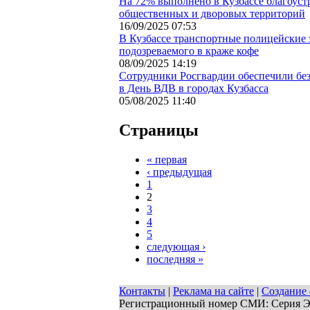
На 72% выполнено в Кузбассе благоуст
общественных и дворовых территорий
16/09/2025 07:53
В Кузбассе транспортные полицейские 
подозреваемого в краже кофе
08/09/2025 14:19
Сотрудники Росгвардии обеспечили бе
в День ВДВ в городах Кузбасса
05/08/2025 11:40
Страницы
« первая
‹ предыдущая
1
2
3
4
5
следующая ›
последняя »
Контакты
|
Реклама на сайте
|
Создание 
Регистрационный номер СМИ: Серия ЭЛ 