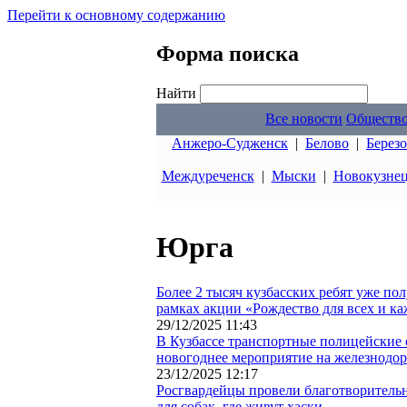
Перейти к основному содержанию
Форма поиска
Найти
Все новости
Обществ
Анжеро-Судженск
|
Белово
|
Берез
Междуреченск
|
Мыски
|
Новокузне
Юрга
Более 2 тысяч кузбасских ребят уже по
рамках акции «Рождество для всех и к
29/12/2025 11:43
В Кузбассе транспортные полицейские 
новогоднее мероприятие на железнодо
23/12/2025 12:17
Росгвардейцы провели благотворитель
для собак, где живут хаски