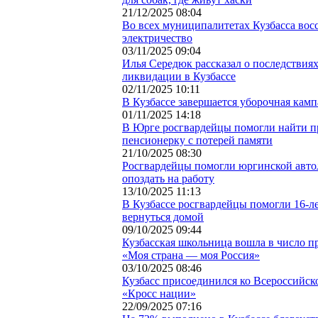
21/12/2025 08:04
Во всех муниципалитетах Кузбасса вос
электричество
03/11/2025 09:04
Илья Середюк рассказал о последствия
ликвидации в Кузбассе
02/11/2025 10:11
В Кузбассе завершается уборочная кам
01/11/2025 14:18
В Юрге росгвардейцы помогли найти 
пенсионерку с потерей памяти
21/10/2025 08:30
Росгвардейцы помогли юргинской авто
опоздать на работу
13/10/2025 11:13
В Кузбассе росгвардейцы помогли 16-л
вернуться домой
09/10/2025 09:44
Кузбасская школьница вошла в число п
«Моя страна — моя Россия»
03/10/2025 08:46
Кузбасс присоединился ко Всероссийск
«Кросс нации»
22/09/2025 07:16