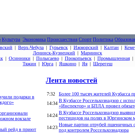
о
Культура
Экономика
Происшествия
Спорт
Политика
Образова
овский
|
Верх-Чебула
|
Гурьевск
|
Ижморский
|
Калтан
|
Кеме
Ленинск-Кузнецкий
|
Мариинск
цк
|
Осинники
|
Полысаево
|
Прокопьевск
|
Промышленная
Тяжин
|
Юрга
|
Яшкино
|
Яя
|
Шерегеш
Лента новостей
7:32
Более 100 тысяч жителей Кузбасса 
лучили подарки в
В Кузбассе Россельхознадзор с исп
аждого»
14:34
«Инспектор» и БПЛА провел обязат
В Кузбассе Россельхознадзор выяв
организовали
14:24
пестицидов на полях в Юргинском 
рожном вокзале
Новые партии отрубей пшеничных о
14:23
ный рейд в приют
под контролем Россельхознадзора