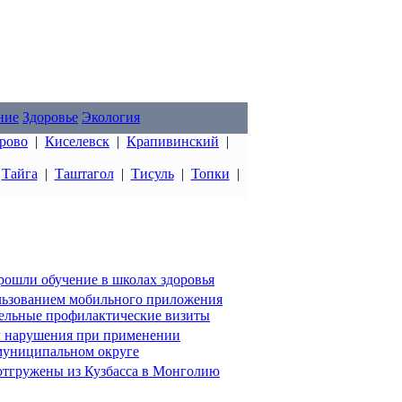
ние
Здоровье
Экология
рово
|
Киселевск
|
Крапивинский
|
|
Тайга
|
Таштагол
|
Тисуль
|
Топки
|
прошли обучение в школах здоровья
ользованием мобильного приложения
ельные профилактические визиты
ил нарушения при применении
муниципальном округе
тгружены из Кузбасса в Монголию