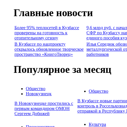
Главные новости
Более 95% теплосетей в Кузбассе
9,6 млрд руб. с нача
проверены на готовность к
СФР по Кузбассу на
отопительному сезону
единого пособия ку
В Кузбассе по нацпроекту
Илья Середюк обозн
открылось обновленное творческое
металлургической о
пространство «КнигоТворец»
работников
Популярное за месяц
Общество
Общество
Новокузнецк
В Кузбассе новые парти
В Новокузнецке простились с
контроль в Россельхозна
первым командиром ОМОН
отправкой в Республику 
Сергеем Добижей
Культура
Происшествия