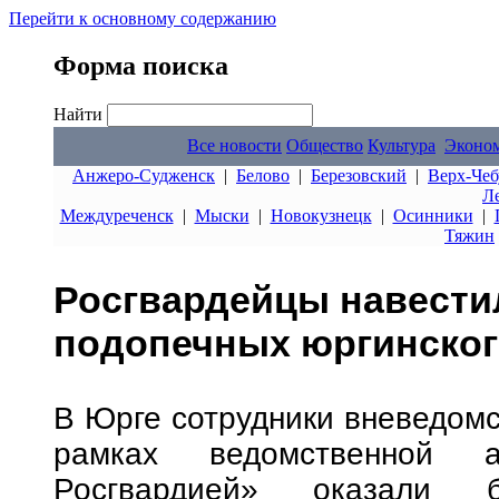
Перейти к основному содержанию
Форма поиска
Найти
Все новости
Общество
Культура
Эконо
Анжеро-Судженск
|
Белово
|
Березовский
|
Верх-Чеб
Л
Междуреченск
|
Мыски
|
Новокузнецк
|
Осинники
|
Тяжин
Росгвардейцы навести
подопечных юргинског
В Юрге сотрудники вневедомс
рамках ведомственной
Росгвардией» оказали б