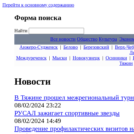
Перейти к основному содержанию
Форма поиска
Найти
Все новости
Общество
Культура
Эконо
Анжеро-Судженск
|
Белово
|
Березовский
|
Верх-Чеб
Л
Междуреченск
|
Мыски
|
Новокузнецк
|
Осинники
|
Тяжин
Новости
В Тяжине прошел межрегиональный турн
08/02/2024 23:22
РУСАЛ зажигает спортивные звезды
08/02/2024 14:49
Проведение профилактических визитов н