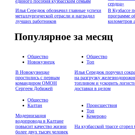
единого пособия кузбасским семьям
сердца»
Илья Середюк обозначил главные успехи
В Кузбассе п
металлургической отрасли и наградил
программе о
лучших работников
километров 
Популярное за месяц
Общество
Общество
Новокузнецк
Топ
В Новокузнецке
Илья Середюк поручил сокра
простились с первым
на разгрузку железнодорожн
командиром ОМОН
топливом и ускорить логист
Сергеем Добижей
доставки в целом
Общество
Калтан
Происшествия
Топ
Модернизация
Кемерово
водопровода в Калтане
повысит качество жизни
На кузбасской трассе сгорел 
более двух тысяч человек