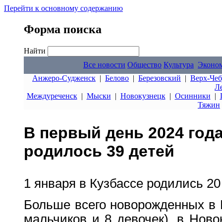
Перейти к основному содержанию
Форма поиска
Найти
Все новости
Общество
Культура
Эконо
Анжеро-Судженск
|
Белово
|
Березовский
|
Верх-Чеб
Л
Междуреченск
|
Мыски
|
Новокузнецк
|
Осинники
|
Тяжин
В первый день 2024 года
родилось 39 детей
1 января в Кузбассе родились 20
Больше всего новорожденных в
мальчиков и 8 девочек), в Ново