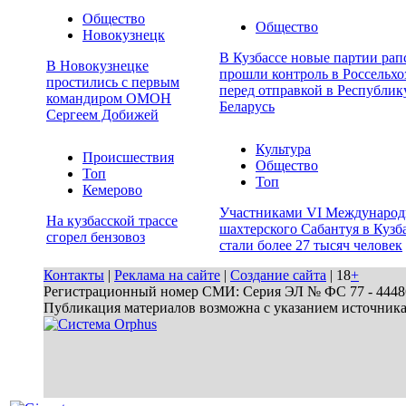
Общество
Общество
Новокузнецк
В Кузбассе новые партии рап
В Новокузнецке
прошли контроль в Россельхо
простились с первым
перед отправкой в Республик
командиром ОМОН
Беларусь
Сергеем Добижей
Культура
Происшествия
Общество
Топ
Топ
Кемерово
Участниками VI Международ
На кузбасской трассе
шахтерского Сабантуя в Кузб
сгорел бензовоз
стали более 27 тысяч человек
Контакты
|
Реклама на сайте
|
Создание сайта
| 18
+
Регистрационный номер СМИ: Серия ЭЛ № ФС 77 - 44486 
Публикация материалов возможна с указанием источник