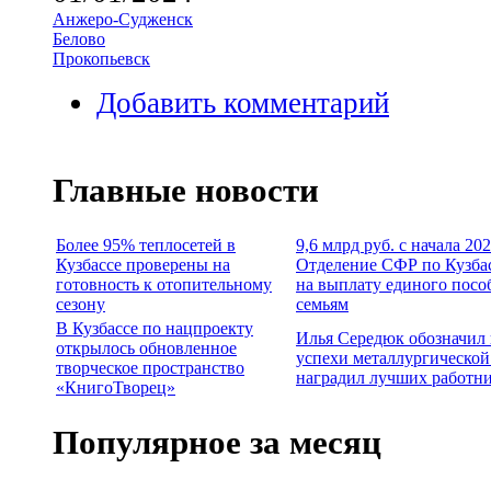
Анжеро-Судженск
Белово
Прокопьевск
Добавить комментарий
Главные новости
Более 95% теплосетей в
9,6 млрд руб. с начала 20
Кузбассе проверены на
Отделение СФР по Кузба
готовность к отопительному
на выплату единого посо
сезону
семьям
В Кузбассе по нацпроекту
Илья Середюк обозначил
открылось обновленное
успехи металлургической
творческое пространство
наградил лучших работн
«КнигоТворец»
Популярное за месяц