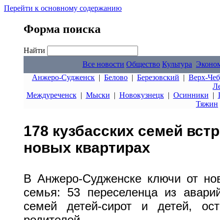
Перейти к основному содержанию
Форма поиска
Найти
Все новости
Общество
Культура
Эконо
Анжеро-Судженск
|
Белово
|
Березовский
|
Верх-Чеб
Л
Междуреченск
|
Мыски
|
Новокузнецк
|
Осинники
|
Тяжин
178 кузбасских семей вст
новых квартирах
В Анжеро-Судженске ключи от но
семья: 53 переселенца из авари
семей детей-сирот и детей, ос
родителей.