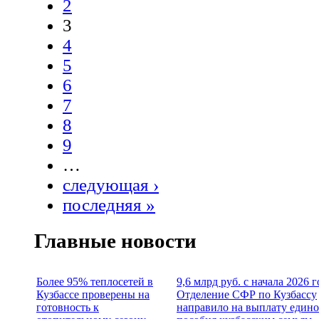
2
3
4
5
6
7
8
9
…
следующая ›
последняя »
Главные новости
Более 95% теплосетей в
9,6 млрд руб. с начала 2026 г
Кузбассе проверены на
Отделение СФР по Кузбассу
готовность к
направило на выплату едино