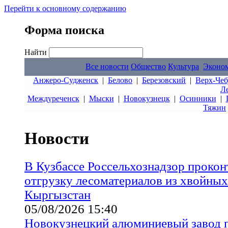
Перейти к основному содержанию
Форма поиска
Найти
Все новости
Общество
Культура
Эконо
Анжеро-Судженск
|
Белово
|
Березовский
|
Верх-Чеб
Л
Междуреченск
|
Мыски
|
Новокузнецк
|
Осинники
|
Тяжин
Новости
В Кузбассе Россельхознадзор проко
отгрузку лесоматериалов из хвойных
Кыргызстан
05/08/2026 15:40
Новокузнецкий алюминиевый завод 