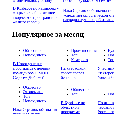
отопительному сезону
пособия кузбасским семьям
В Кузбассе по нацпроекту
Илья Середюк обозначил гл
открылось обновленное
успехи металлургической от
творческое пространство
наградил лучших работнико
«КнигоТворец»
Популярное за месяц
Общество
Происшествия
Кул
Новокузнецк
Топ
Об
Кемерово
То
В Новокузнецке
простились с первым
На кузбасской
Участни
командиром ОМОН
трассе сгорел
шахтерск
Сергеем Добижей
бензовоз
более 27
Общество
Общество
Экономика
Топ
Об
Топ
Новокузнецк
В Кузбассе по
По иници
областной
лесозаго
Илья Середюк обозначил
программе
Россельх