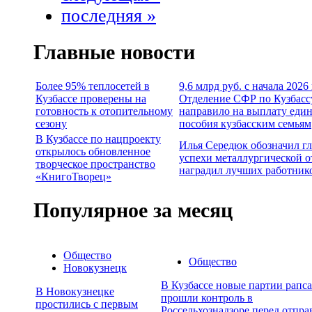
последняя »
Главные новости
Более 95% теплосетей в
9,6 млрд руб. с начала 2026
Кузбассе проверены на
Отделение СФР по Кузбасс
готовность к отопительному
направило на выплату еди
сезону
пособия кузбасским семьям
В Кузбассе по нацпроекту
Илья Середюк обозначил г
открылось обновленное
успехи металлургической о
творческое пространство
наградил лучших работник
«КнигоТворец»
Популярное за месяц
Общество
Общество
Новокузнецк
В Кузбассе новые партии рапса
В Новокузнецке
прошли контроль в
простились с первым
Россельхознадзоре перед отпра