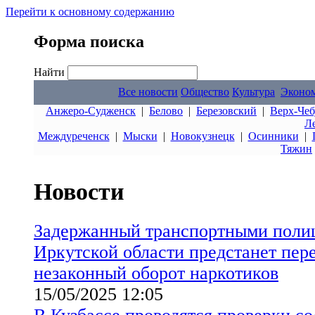
Перейти к основному содержанию
Форма поиска
Найти
Все новости
Общество
Культура
Эконо
Анжеро-Судженск
|
Белово
|
Березовский
|
Верх-Чеб
Л
Междуреченск
|
Мыски
|
Новокузнецк
|
Осинники
|
Тяжин
Новости
Задержанный транспортными поли
Иркутской области предстанет пере
незаконный оборот наркотиков
15/05/2025 12:05