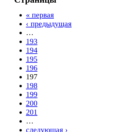
« первая
‹ предыдущая
…
193
194
195
196
197
198
199
200
201
…
следующая ›