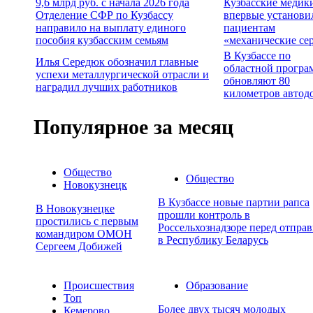
9,6 млрд руб. с начала 2026 года
Кузбасские медик
Отделение СФР по Кузбассу
впервые установи
направило на выплату единого
пациентам
пособия кузбасским семьям
«механические се
В Кузбассе по
Илья Середюк обозначил главные
областной програ
успехи металлургической отрасли и
обновляют 80
наградил лучших работников
километров автод
Популярное за месяц
Общество
Общество
Новокузнецк
В Кузбассе новые партии рапса
В Новокузнецке
прошли контроль в
простились с первым
Россельхознадзоре перед отпра
командиром ОМОН
в Республику Беларусь
Сергеем Добижей
Происшествия
Образование
Топ
Более двух тысяч молодых
Кемерово