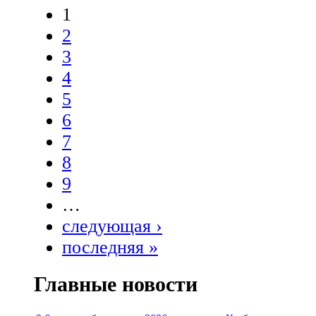
1
2
3
4
5
6
7
8
9
…
следующая ›
последняя »
Главные новости