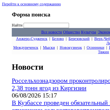
Перейти к основному содержанию
Форма поиска
Найти
Все новости
Общество
Культура
Эконо
Анжеро-Судженск
|
Белово
|
Березовский
|
Верх-Чеб
Л
Междуреченск
|
Мыски
|
Новокузнецк
|
Осинники
|
Тяжин
Новости
Россельхознадзором проконтролиро
2,38 тонн ягод из Киргизии
06/08/2026 15:17
В Кузбассе проведен обязательный