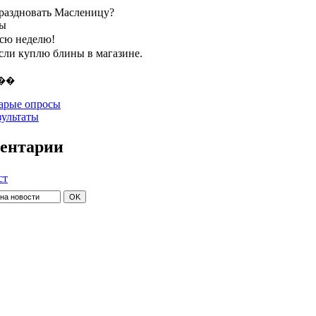
праздновать Масленицу?
ты
всю неделю!
если куплю блины в магазине.
арые опросы
зультаты
ентарии
ст