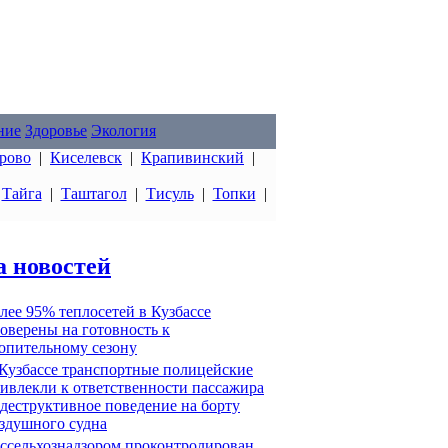
ние
Здоровье
Экология
рово
|
Киселевск
|
Крапивинский
|
|
Тайга
|
Таштагол
|
Тисуль
|
Топки
|
а новостей
лее 95% теплосетей в Кузбассе
оверены на готовность к
опительному сезону
Кузбассе транспортные полицейские
ивлекли к ответственности пассажира
 деструктивное поведение на борту
здушного судна
ссельхознадзором проконтролирован