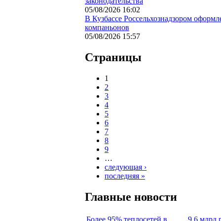
законодательства
05/08/2026 16:02
В Кузбассе Россельхознадзором оформл
компаньонов
05/08/2026 15:57
Страницы
1
2
3
4
5
6
7
8
9
…
следующая ›
последняя »
Главные новости
Более 95% теплосетей в
9,6 млрд 