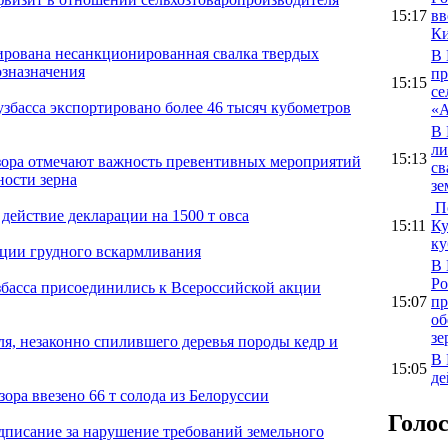
15:17
вв
Ки
ирована несанкционированная свалка твердых
В 
озназначения
пр
15:15
се
узбасса экспортировано более 46 тысяч кубометров
«А
В 
ли
15:13
дзора отмечают важность превентивных мероприятий
св
ности зерна
зе
По
 действие декларации на 1500 т овса
15:11
Ку
ку
ации грудного вскармливания
В 
Ро
басса присоединились к Всероссийской акции
15:07
пр
об
зе
я, незаконно спилившего деревья породы кедр и
В 
15:05
де
зора ввезено 66 т солода из Белоруссии
Голо
едписание за нарушение требований земельного