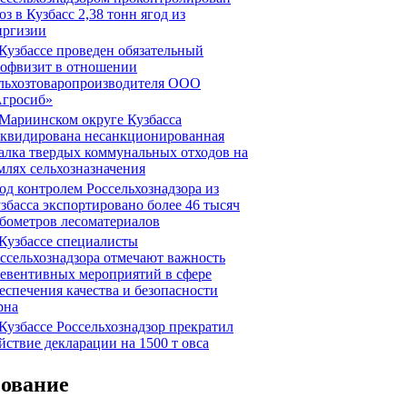
оз в Кузбасс 2,38 тонн ягод из
ргизии
Кузбассе проведен обязательный
офвизит в отношении
льхозтоваропроизводителя ООО
гросиб»
Мариинском округе Кузбасса
квидирована несанкционированная
алка твердых коммунальных отходов на
млях сельхозназначения
д контролем Россельхознадзора из
збасса экспортировано более 46 тысяч
бометров лесоматериалов
Кузбассе специалисты
ссельхознадзора отмечают важность
евентивных мероприятий в сфере
еспечения качества и безопасности
рна
Кузбассе Россельхознадзор прекратил
йствие декларации на 1500 т овса
сование