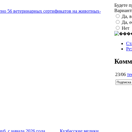
Будете 
Вариан
ено 56 ветеринарных сертификатов на животных-
Да, 
Да, 
Нет
Ст
Ре
Комм
23/06
те
руб. с начала 2026 года
Кузбасские медики