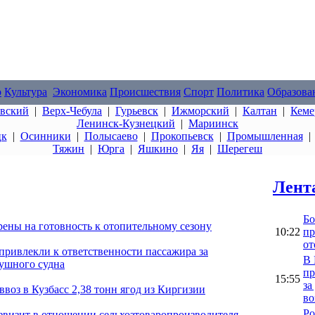
о
Культура
Экономика
Происшествия
Спорт
Политика
Образова
овский
|
Верх-Чебула
|
Гурьевск
|
Ижморский
|
Калтан
|
Кеме
Ленинск-Кузнецкий
|
Мариинск
цк
|
Осинники
|
Полысаево
|
Прокопьевск
|
Промышленная
Тяжин
|
Юрга
|
Яшкино
|
Яя
|
Шерегеш
Лент
Бо
рены на готовность к отопительному сезону
10:22
пр
от
привлекли к ответственности пассажира за
В 
душного судна
пр
15:55
за
воз в Кузбасс 2,38 тонн ягод из Киргизии
во
Ро
фвизит в отношении сельхозтоваропроизводителя