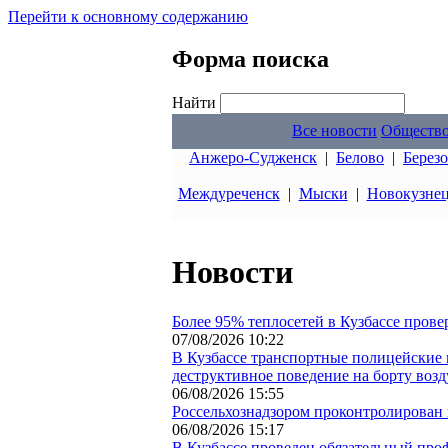
Перейти к основному содержанию
Форма поиска
Найти
Все новости
Обществ
Анжеро-Судженск
|
Белово
|
Берез
Междуреченск
|
Мыски
|
Новокузне
Новости
Более 95% теплосетей в Кузбассе прове
07/08/2026 10:22
В Кузбассе транспортные полицейские 
деструктивное поведение на борту воз
06/08/2026 15:55
Россельхознадзором проконтролирован в
06/08/2026 15:17
В Кузбассе проведен обязательный про