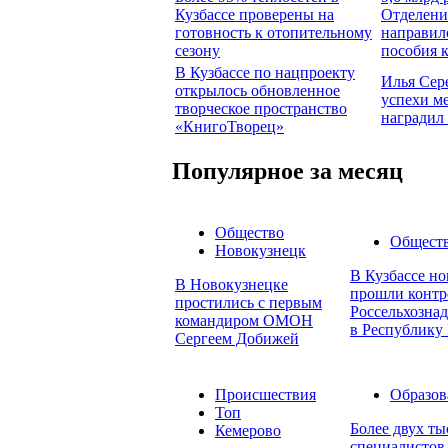
Кузбассе проверены на
Отделени
готовность к отопительному
направил
сезону
пособия 
В Кузбассе по нацпроекту
Илья Сер
открылось обновленное
успехи м
творческое пространство
наградил
«КнигоТворец»
Популярное за месяц
Общество
Общест
Новокузнецк
В Кузбассе но
В Новокузнецке
прошли контр
простились с первым
Россельхознад
командиром ОМОН
в Республику 
Сергеем Добижей
Происшествия
Образов
Топ
Более двух т
Кемерово
специалистов 