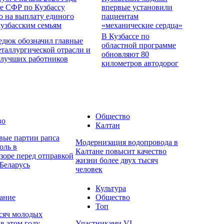
е СФР по Кузбассу
впервые установили
о на выплату единого
пациентам
кузбасским семьям
«механические сердца»
В Кузбассе по
едюк обозначил главные
областной программе
еталлургической отрасли и
обновляют 80
 лучших работников
километров автодорог
Общество
во
Калтан
вые партии рапса
Модернизация водопровода в
оль в
Калтане повысит качество
зоре перед отправкой
жизни более двух тысяч
Беларусь
человек
Культура
ание
Общество
Топ
ысяч молодых
в этом году
Участниками VI