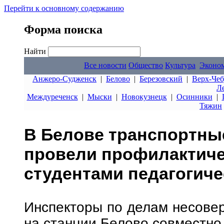
Перейти к основному содержанию
Форма поиска
Найти
Все новости
Общество
Культура
Эконо
Анжеро-Судженск
|
Белово
|
Березовский
|
Верх-Чеб
Л
Междуреченск
|
Мыски
|
Новокузнецк
|
Осинники
|
Тяжин
В Белове транспортны
провели профилактиче
студентами педагогиче
Инспекторы по делам несове
на станции Белово совместно