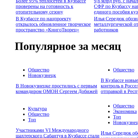
Более 95% теплосетей в Кузбассе
9,6 млрд руб. с нача
проверены на готовность к
СФР по Кузбассу на
отопительному сезону
единого пособия ку
В Кузбассе по нацпроекту
Илья Середюк обозн
открылось обновленное творческое
металлургической о
пространство «КнигоТворец»
работников
Популярное за месяц
Общество
Общество
Новокузнецк
В Кузбассе новы
В Новокузнецке простились с первым
контроль в Россе
командиром ОМОН Сергеем Добижей
отправкой в Респ
Общество
Культура
Экономика
Общество
Топ
Топ
Новокузне
Участниками VI Международного
Илья Середюк об
шахтерского Сабантуя в Кузбассе стали