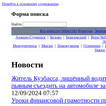
Перейти к основному содержанию
Форма поиска
Найти
Все новости
Общество
Культура
Эконо
Анжеро-Судженск
|
Белово
|
Березовский
|
Верх-Чеб
Л
Междуреченск
|
Мыски
|
Новокузнецк
|
Осинники
|
Тяжин
Новости
Житель Кузбасса, лишённый водит
пьяным съездить на автомобиле за
12/09/2024 07:57
Уроки финансовой грамотности п