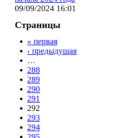
09/09/2024 16:01
Страницы
« первая
‹ предыдущая
…
288
289
290
291
292
293
294
295