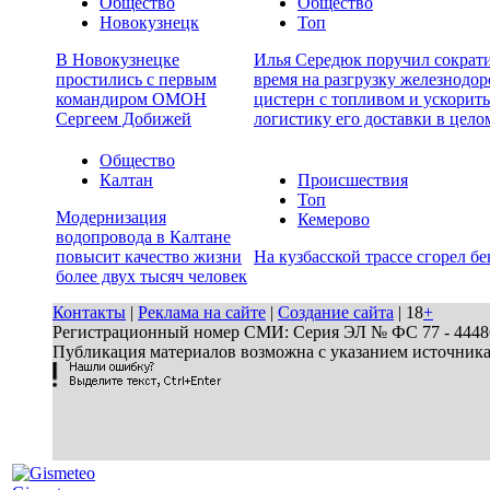
Общество
Общество
Новокузнецк
Топ
В Новокузнецке
Илья Середюк поручил сократ
простились с первым
время на разгрузку железнодо
командиром ОМОН
цистерн с топливом и ускорить
Сергеем Добижей
логистику его доставки в цело
Общество
Калтан
Происшествия
Топ
Модернизация
Кемерово
водопровода в Калтане
повысит качество жизни
На кузбасской трассе сгорел бе
более двух тысяч человек
Контакты
|
Реклама на сайте
|
Создание сайта
| 18
+
Регистрационный номер СМИ: Серия ЭЛ № ФС 77 - 44486 
Публикация материалов возможна с указанием источник